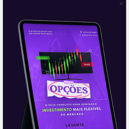
Entretanto, quando iniciam a operação e
determinam a perda máxima controlada,
definida pelo ponto de stop, ficam mais
confiantes em entrar na operação (seja ela
de compra ou de venda).
Contudo, muitos dos iniciantes caem em
uma “armadilha da mente”.
Isto é: tais investidores usam isto como um
artifício de segurança para iniciar o trade.
Porém, no momento em que o trade vai
contra aquilo que inicialmente era esperado