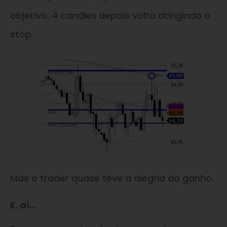
objetivo, 4 candles depois volta atingindo o
stop.
Mas o trader quase teve a alegria do ganho.
E, aí…