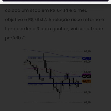
entrar, acima de R$ 64,40 vou comprar,
coloco um stop em R$ 64,14 e o meu
objetivo é R$ 65,12. A relação risco retorno é
1 pra perder e 3 para ganhar, vai ser o trade
perfeito”.