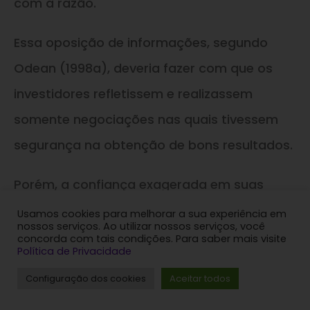
com a razão.
Essa oposição de informações, segundo
Odean (1998a), deveria fazer com que os
investidores refletissem e realizassem
somente negociações nas quais tivessem
segurança na obtenção de bons resultados.
Porém, a confiança exagerada em suas
habilidades e informações faz com que eles
Usamos cookies para melhorar a sua experiência em
nossos serviços. Ao utilizar nossos serviços, você
tenham uma tendência a realizar um volume
concorda com tais condições. Para saber mais visite
Política de Privacidade
de negócios excessivo.
Configuração dos cookies
Aceitar todos
É evidente que se isso ocorresse, não teria