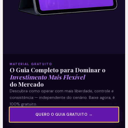
e os preços atingem o ponto de stop, a
primeira atitude é descer ainda mais o
ponto de stop.
Eles o fazem justificando que é apenas uma
correção de curto prazo, que os preços irão
voltar.
MATERIAL GRATUITO
O Guia Completo para Dominar o
São diversos os casos que se repetem ao
Investimento Mais Flexível
do Mercado
longo dos anos.
Descubra como operar com mais liberdade, controle e
consistência — independente do cenário. Baixe agora, é
A história é, mais ou menos, assim:
100% gratuito.
QUERO O GUIA GRATUITO →
“Acima desta resistência é interessante