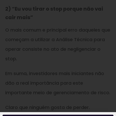
2) “Eu vou tirar o stop porque não vai
cair mais”
O mais comum e principal erro daqueles que
começam a utilizar a Análise Técnica para
operar consiste no ato de negligenciar o
stop.
Em suma, investidores mais iniciantes não
dão a real importância para este
importante meio de gerenciamento de risco.
Claro que ninguém gosta de perder.