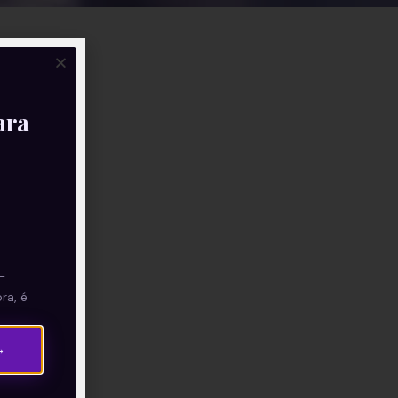
ara
—
ra, é
→