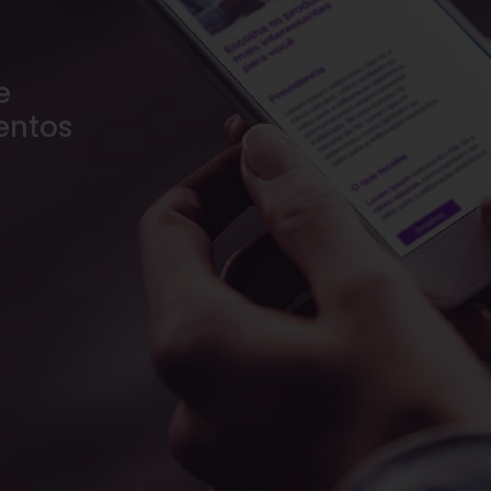
e
entos