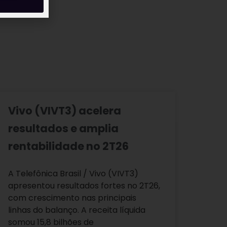
Vivo (VIVT3) acelera
resultados e amplia
rentabilidade no 2T26
A Telefônica Brasil / Vivo (VIVT3)
apresentou resultados fortes no 2T26,
com crescimento nas principais
linhas do balanço. A receita líquida
somou 15,8 bilhões de