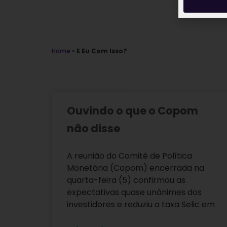
Home
»
E Eu Com Isso?
Ouvindo o que o Copom
não disse
A reunião do Comitê de Política
Monetária (Copom) encerrada na
quarta-feira (5) confirmou as
expectativas quase unânimes dos
investidores e reduziu a taxa Selic em