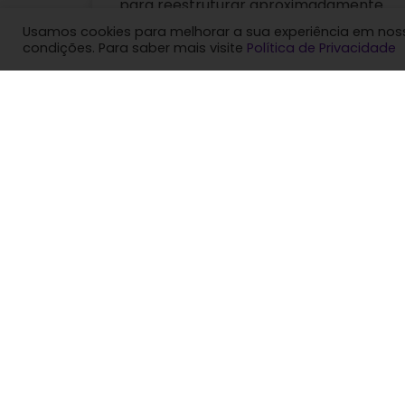
para reestruturar aproximadamente
5,1 bilhões de reais em dívidas
Usamos cookies para melhorar a sua experiência em nosso
financeiras sem garantias e outros
condições. Para saber mais visite
Política de Privacidade
créditos entre as
Leia mais
15/07/2026
Mercado Livre (MELI34)
avança em
medicamentos, com
Ozempic e aumenta
pressão sobre farmácias