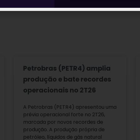
Petrobras (PETR4) amplia
produção e bate recordes
operacionais no 2T26
A Petrobras (PETR4) apresentou uma
prévia operacional forte no 2T26,
marcada por novos recordes de
produção. A produção própria de
petróleo, líquidos de gás natural