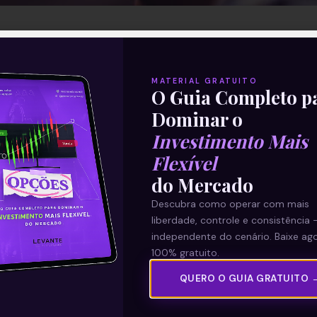
MATERIAL GRATUITO
O Guia Completo p
Dominar o
Investimento Mais
Flexível
do Mercado
Descubra como operar com mais
liberdade, controle e consistência 
independente do cenário. Baixe ago
100% gratuito.
QUERO O GUIA GRATUITO 