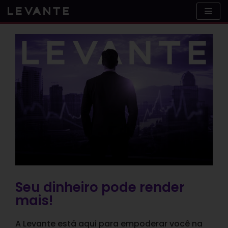
Skip
to
content
Seu dinheiro pode render
mais!
A Levante está aqui para empoderar você na