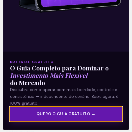
MATERIAL GRATUITO
O Guia Completo para Dominar o
Investimento Mais Flexível
Flavio Conde
, Formado e pós-graduado em
do Mercado
Administração pela FGV e MBA em Finanças pela
Descubra como operar com mais liberdade, controle e
Universidade de Birmingham, na Inglaterra, Conde
consistência — independente do cenário. Baixe agora, é
100% gratuito.
tem larga experiência no mercado financeiro.
É Analista certificado (CNPI) e já trabalhou nas
QUERO O GUIA GRATUITO →
assets e corretoras do Citibank, Itaú, Banif/CGD,