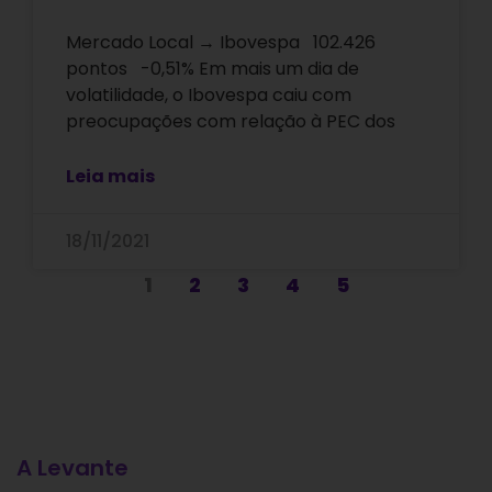
Mercado Local → Ibovespa 102.426
pontos -0,51% Em mais um dia de
volatilidade, o Ibovespa caiu com
preocupações com relação à PEC dos
Leia mais
18/11/2021
1
2
3
4
5
A Levante