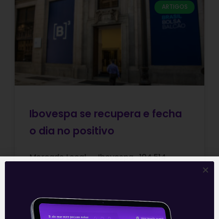
ARTIGOS
Ibovespa se recupera e fecha
o dia no positivo
Mercado Local → Ibovespa 104.514
pontos +0,83% O Ibovespa fechou o dia
em terreno positivo, após cair mais de 1%
ao longo desta quarta.
Leia mais