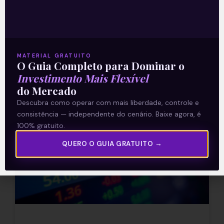
economistas e formuladores de política
econômica (os que tentaram
Leia mais
MATERIAL GRATUITO
O Guia Completo para Dominar o
Investimento Mais Flexível
24/11/2021
do Mercado
Descubra como operar com mais liberdade, controle e
consistência — independente do cenário. Baixe agora, é
ARTIGOS
100% gratuito.
QUERO O GUIA GRATUITO →