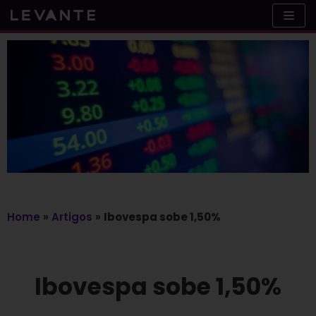
Skip
to
content
Home
»
Artigos
»
Ibovespa sobe 1,50%
Ibovespa sobe 1,50%