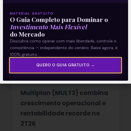
A reunião do Comitê de Política Monetária
MATERIAL GRATUITO
(Copom) encerrada na quarta-feira (5)
O Guia Completo para Dominar o
confirmou as expectativas quase
Investimento Mais Flexível
unânimes dos investidores e reduziu a taxa
do Mercado
Selic em
Descubra como operar com mais liberdade, controle e
consistência — independente do cenário. Baixe agora, é
READ MORE »
100% gratuito.
QUERO O GUIA GRATUITO →
06/08/2026
Nenhum comentário
Multiplan (MULT3) combina
crescimento operacional e
rentabilidade recorde no
2T26