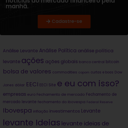
notícias do mercado financeiro pela
manhã.
Cadastre-se
Análise Política
análise política
Análise Levante
ações
levante
ações globais
bitcoin
banco central
bolsa de valores
commodities
Dow
copom
curtas e boas
e eu com isso?
EECI
dólar
EECI Site
Jones
empresas
Fechamento de
euro
Fechamento de mercado
mercado levante
fechamento do ibovespa
Federal Reserve
Ibovespa
Levante
investimentos
inflação
levante Ideias
levante ideias de