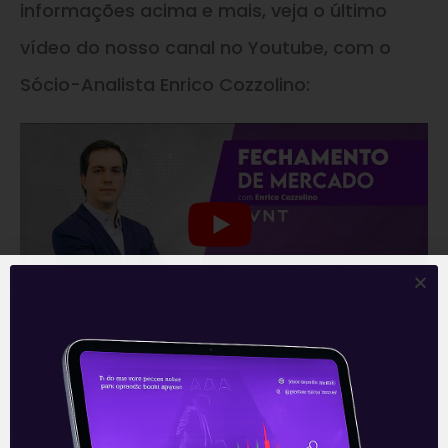
informações acima e mais, veja o último
vídeo do nosso canal no Youtube, com o
Sócio-Analista Enrico Cozzolino:
Acompanhe nossas Redes Sociais!