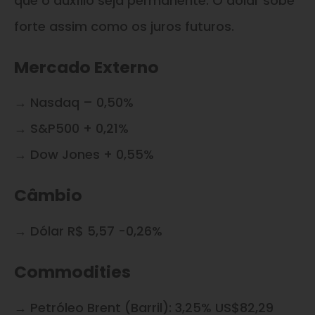
que o auxílio seja permanente. O dólar sobe
forte assim como os juros futuros.
Mercado Externo
→ Nasdaq – 0,50%
→ S&P500 + 0,21%
→ Dow Jones + 0,55%
Câmbio
→ Dólar R$ 5,57 -0,26%
Commodities
→ Petróleo Brent (Barril): 3,25% US$82,29