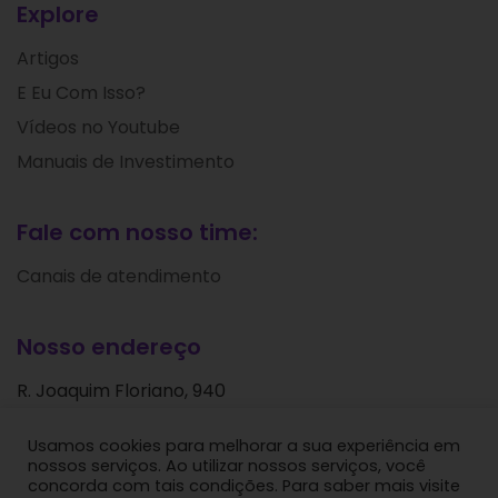
Explore
Artigos
E Eu Com Isso?
Vídeos no Youtube
Manuais de Investimento
Fale com nosso time:
Canais de atendimento
Nosso endereço
R. Joaquim Floriano, 940
Itaim Bibi
Usamos cookies para melhorar a sua experiência em
São Paulo - SP
nossos serviços. Ao utilizar nossos serviços, você
CEP: 04534-004
concorda com tais condições. Para saber mais visite