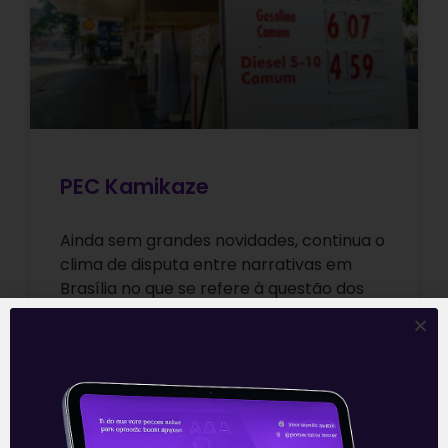
PEC Kamikaze
Ainda sem grandes novidades, continua o
clima de disputa entre narrativas em
Brasília no que se refere à questão dos
combustíveis e qual deve ser
Leia mais
08/02/2022