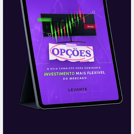
E EU COM ISSO
Federações em debate
Ainda que o enfoque principal de Brasília
continue recaindo sobre a questão dos
combustíveis e uma possível redução de
impostos sobre tais bens, políticos
devem