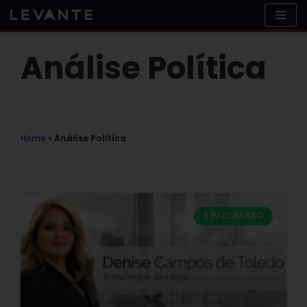
Skip
to
content
Análise Política
Home
»
Análise Política
E EU COM ISSO