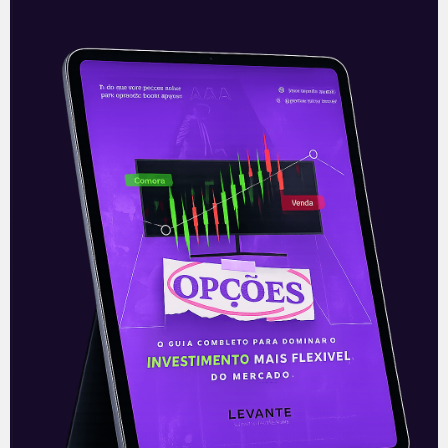
externo de recurso, atraído pelos juros cada
vez mais altos, com o dólar chegando a
testar pisos abaixo dos R$ 5,00. oi A Bolsa
com uma evolução desigual no
comportamento das ações, na avaliação
por empresas e setores, no geral, tem
alcançado momentos de boa performance,
por reflexo de alguns fatores que
preocupam em outro sentido, como da
inflação. A alta das commodities, de
produtos básicos, como alimentos, minério
e petróleo tem aumentado o potencial de