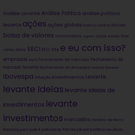
Análise Política
análise política
Análise Levante
ações
levante
ações globais
bitcoin
banco central
bolsa de valores
commodities
Dow
copom
curtas e boas
e eu com isso?
EECI
dólar
EECI Site
Jones
empresas
Fechamento de
euro
Fechamento de mercado
mercado levante
fechamento do ibovespa
Federal Reserve
Ibovespa
Levante
investimentos
inflação
levante Ideias
levante ideias de
levante
investimentos
investimentos
mercados
minério de ferro
Nasdaq
petrobras
política
petr4
Petróleo Brent
petr3
resultado