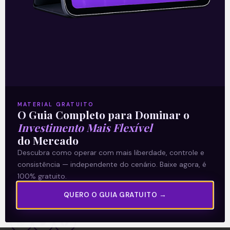
ganhos das ações ligadas a esses ramos. E
o Brasil ainda tem se beneficiado com a alta
liquidez global num cenário de juros ainda
bem baixos, mesmo com os ajustes
promovidos pelos bancos centrais, inclusive
dos EUA.
MATERIAL GRATUITO
O Guia Completo para Dominar o
Investimento Mais Flexível
Acompanhe nossas Redes Sociais!
do Mercado
Descubra como operar com mais liberdade, controle e
consistência — independente do cenário. Baixe agora, é
100% gratuito.
QUERO O GUIA GRATUITO →
O conteúdo foi útil para você? Compartilhe!