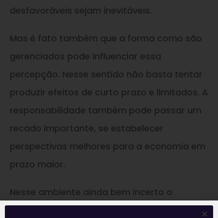
desfavoráveis sejam inevitáveis.
Mas é fato também que a forma como são
gerenciados pode influenciar essa
percepção. Nesse sentido não basta tentar
produzir efeitos de curto prazo e limitados. A
responsabilidade também pode passar um
recado importante, se estabelecer
perspectivas melhores para a economia em
prazo maior.
Nesse ambiente ainda bem incerto o
mercado continua favorecido pelo fluxo