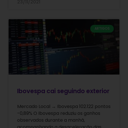
23/11/2021
ARTIGOS
Ibovespa cai seguindo exterior
Mercado Local → Ibovespa 102.122 pontos
-0,89% O Ibovespa reduziu os ganhos
observados durante a manhã,
acompanhando a desaceleração das