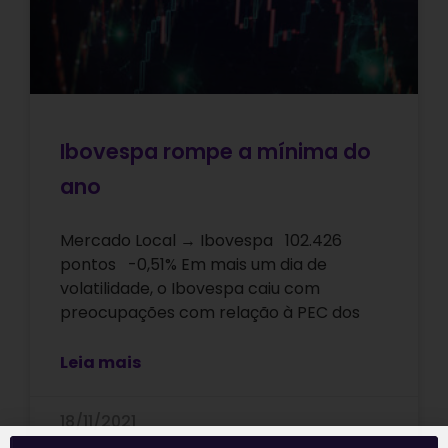
Ibovespa rompe a mínima do
ano
Mercado Local → Ibovespa 102.426
pontos -0,51% Em mais um dia de
volatilidade, o Ibovespa caiu com
preocupações com relação à PEC dos
Leia mais
18/11/2021