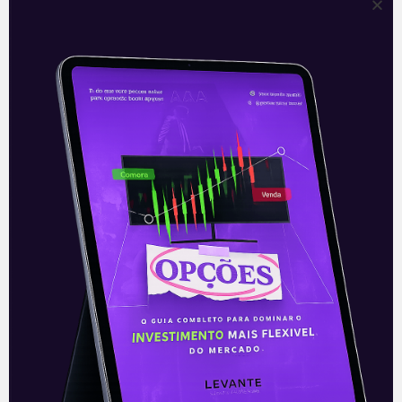
ARTIGOS
Ibovespa segue em queda
com atenções voltadas à PEC
dos Precatórios
Mercado Local → Ibovespa 102.948
pontos -1,39% Com a PEC dos