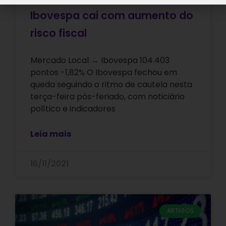
Ibovespa cai com aumento do
risco fiscal
Mercado Local → Ibovespa 104.403
pontos -1,82% O Ibovespa fechou em
queda seguindo o ritmo de cautela nesta
terça-feira pós-feriado, com noticiário
político e indicadores
Leia mais
16/11/2021
ARTIGOS