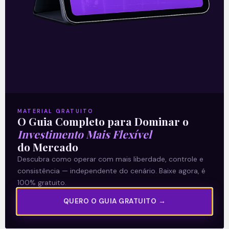
Precatórios enfrentando dificuldades no
Senado, o Ibovespa operou em queda de
mais de 1,5%,
Leia mais
17/11/2021
MATERIAL GRATUITO
O Guia Completo para Dominar o
Investimento Mais Flexível
ARTIGOS
do Mercado
Descubra como operar com mais liberdade, controle e
consistência — independente do cenário. Baixe agora, é
100% gratuito.
QUERO O GUIA GRATUITO →