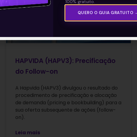
100% gratuito.
QUERO O GUIA GRATUITO 
HAPVIDA (HAPV3): Precificação
do Follow-on
A Hapvida (HAPV3) divulgou o resultado do
procedimento de precificação e alocação
de demanda (pricing e bookbuilding) para a
sua oferta subsequente de ações (follow-
on).
Leia mais