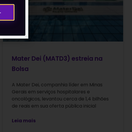
→
Mater Dei (MATD3) estreia na
Bolsa
A Mater Dei, companhia líder em Minas
Gerais em serviços hospitalares e
oncológicos, levantou cerca de 1,4 bilhões
de reais em sua oferta pública inicial
Leia mais