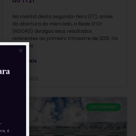
do 1T21
Na manhã desta segunda-feira (17), antes
da abertura do mercado, a Rede D’Or
(RDOR3) divulgou seus resultados
referentes ao primeiro trimestre de 2021. Os
números
Leia mais
ara
17/05/2021
E EU COM ISSO
—
ra, é