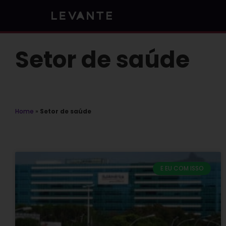
Skip
to
content
Setor de saúde
Home
»
Setor de saúde
E EU COM ISSO