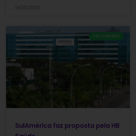
14/10/2021
E EU COM ISSO
SulAmérica faz proposta pela HB