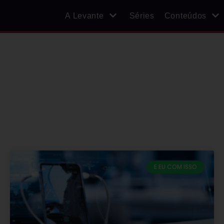
A Levante
Séries
Conteúdos
E EU COM ISSO