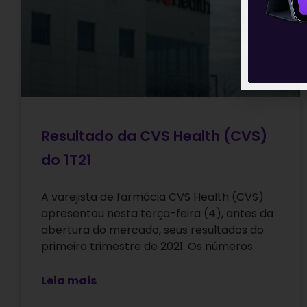
Resultado da CVS Health (CVS)
do 1T21
A varejista de farmácia CVS Health (CVS)
apresentou nesta terça-feira (4), antes da
abertura do mercado, seus resultados do
primeiro trimestre de 2021. Os números
Leia mais