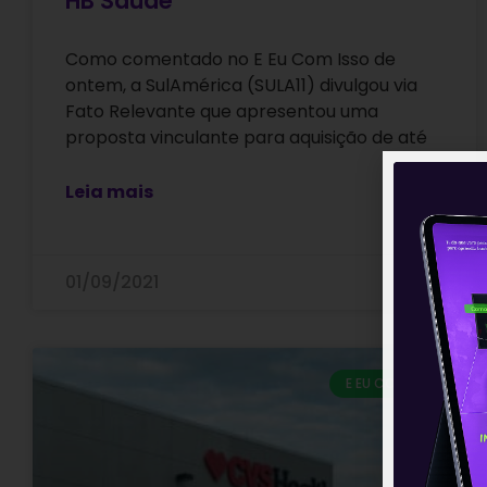
HB Saúde
Como comentado no E Eu Com Isso de
ontem, a SulAmérica (SULA11) divulgou via
Fato Relevante que apresentou uma
proposta vinculante para aquisição de até
Leia mais
01/09/2021
E EU COM ISSO