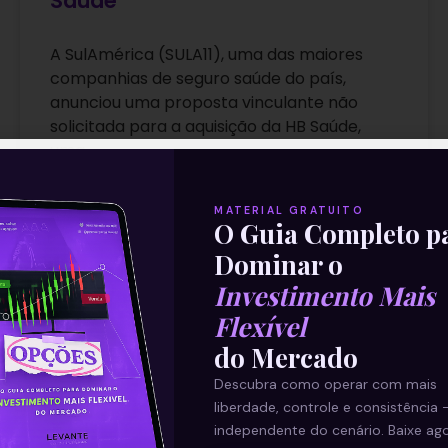
Saúde
A SulAmérica (SULA11), uma das maiores
companhias de seguro saúde do país,
anunciou uma proposta vinculante não
solicitada para a aquisição da HB Saúde,
uma
Leia mais
MATERIAL GRATUITO
O Guia Completo p
Dominar o
31/08/2021
Investimento Mais
Flexível
do Mercado
E EU COM ISSO
Descubra como operar com mais
liberdade, controle e consistência 
independente do cenário. Baixe ago