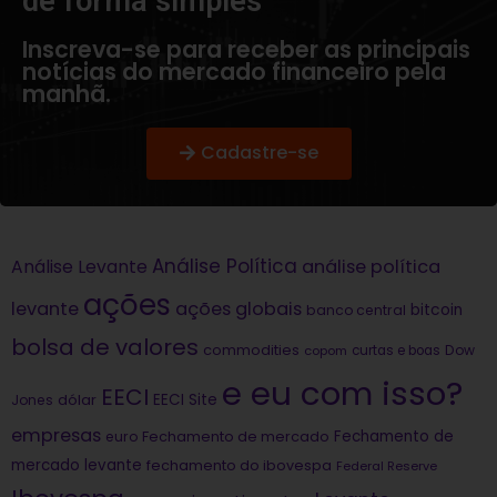
de forma simples​
Inscreva-se para receber as principais
notícias do mercado financeiro pela
manhã.
Cadastre-se
Análise Política
análise política
Análise Levante
ações
levante
ações globais
bitcoin
banco central
bolsa de valores
commodities
Dow
copom
curtas e boas
e eu com isso?
EECI
dólar
EECI Site
Jones
empresas
Fechamento de
euro
Fechamento de mercado
mercado levante
fechamento do ibovespa
Federal Reserve