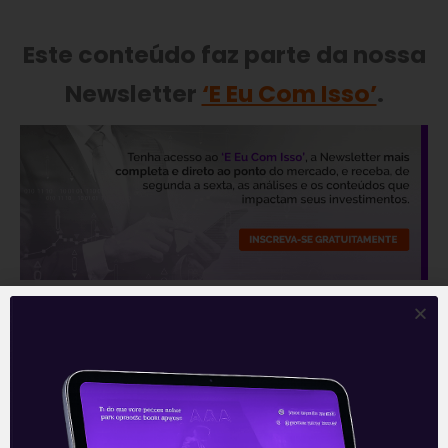
Este conteúdo faz parte da nossa
Newsletter
‘E Eu Com Isso’
.
—
Leia também:
SulAmérica faz proposta
pela HB Saúde
.