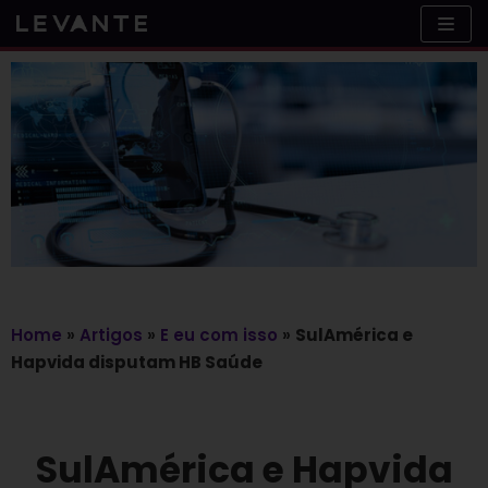
Skip
to
content
Home
»
Artigos
»
E eu com isso
»
SulAmérica e
Hapvida disputam HB Saúde
SulAmérica e Hapvida