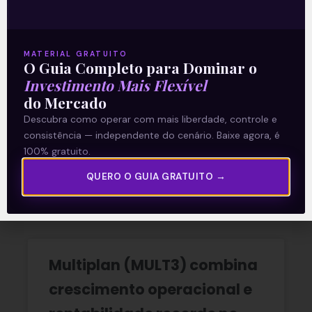
Ouvindo o que o Copom não
disse
MATERIAL GRATUITO
O Guia Completo para Dominar o
A reunião do Comitê de Política Monetária
Investimento Mais Flexível
(Copom) encerrada na quarta-feira (5)
confirmou as expectativas quase
do Mercado
unânimes dos investidores e reduziu a taxa
Descubra como operar com mais liberdade, controle e
Selic em
consistência — independente do cenário. Baixe agora, é
100% gratuito.
READ MORE »
QUERO O GUIA GRATUITO →
06/08/2026
Nenhum comentário
Multiplan (MULT3) combina
crescimento operacional e