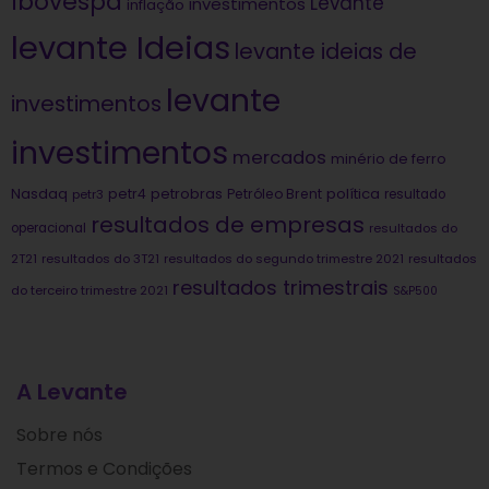
Ibovespa
Levante
investimentos
inflação
levante Ideias
levante ideias de
levante
investimentos
investimentos
mercados
minério de ferro
Nasdaq
petrobras
política
petr4
Petróleo Brent
petr3
resultado
resultados de empresas
operacional
resultados do
2T21
resultados do 3T21
resultados do segundo trimestre 2021
resultados
resultados trimestrais
do terceiro trimestre 2021
S&P500
A Levante
Sobre nós
Termos e Condições