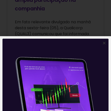
companhia
Em fato relevante divulgado na manhã
desta sexta-feira (05), a Qualicorp
(QUAL3) comunicou que foi informada
pela Rede D’Or São Luiz S.A. (RDOR3) que
a
Leia mais
05/02/2021
E EU COM ISSO