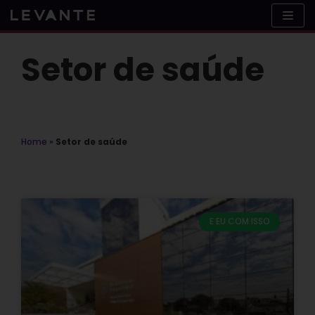
Skip
to
content
Setor de saúde
Home
»
Setor de saúde
E EU COM ISSO