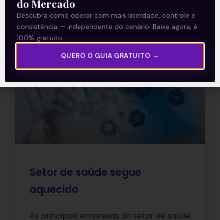
do Mercado
Descubra como operar com mais liberdade, controle e
21/01/2021
consistência — independente do cenário. Baixe agora, é
100% gratuito.
QUERO O GUIA GRATUITO →
E EU COM ISSO
Setor de saúde segue
aquecido
As principais empresas do setor de saúde