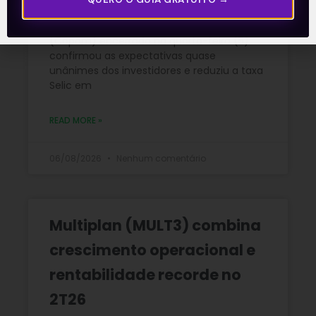
A reunião do Comitê de Política Monetária
(Copom) encerrada na quarta-feira (5)
confirmou as expectativas quase
unânimes dos investidores e reduziu a taxa
Selic em
READ MORE »
06/08/2026
Nenhum comentário
Multiplan (MULT3) combina
crescimento operacional e
rentabilidade recorde no
2T26