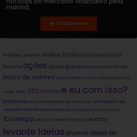
notícias do mercado financeiro pela
manhã.
Cadastre-se
Análise Política
análise política
Análise Levante
ações
levante
ações globais
bitcoin
banco central
bolsa de valores
commodities
Dow
copom
curtas e boas
e eu com isso?
EECI
dólar
EECI Site
Jones
empresas
Fechamento de
euro
Fechamento de mercado
mercado levante
fechamento do ibovespa
Federal Reserve
Ibovespa
Levante
investimentos
inflação
levante Ideias
levante ideias de