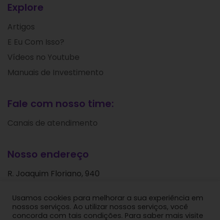
Explore
Artigos
E Eu Com Isso?
Vídeos no Youtube
Manuais de Investimento
Fale com nosso time:
Canais de atendimento
Nosso endereço
R. Joaquim Floriano, 940
Itaim Bibi
Usamos cookies para melhorar a sua experiência em
São Paulo - SP
nossos serviços. Ao utilizar nossos serviços, você
CEP: 04534-004
concorda com tais condições. Para saber mais visite