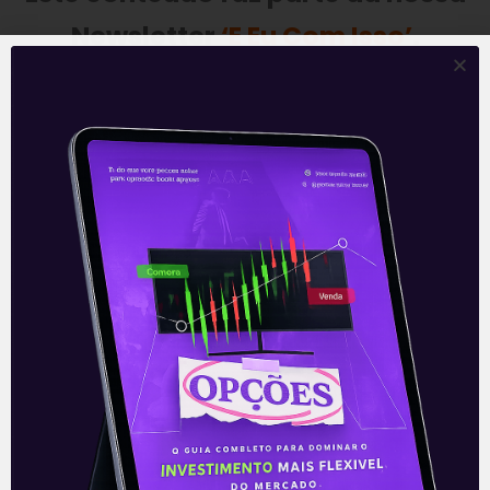
Newsletter
‘E Eu Com Isso’
.
—
Leia também:
Resultados da
SulAmérica (SULA11) do 2T21
.
Acompanhe nossas Redes Sociais!