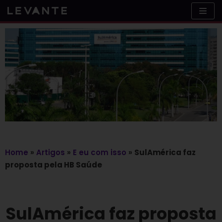
Skip
to
content
Home
»
Artigos
»
E eu com isso
»
SulAmérica faz
proposta pela HB Saúde
SulAmérica faz proposta