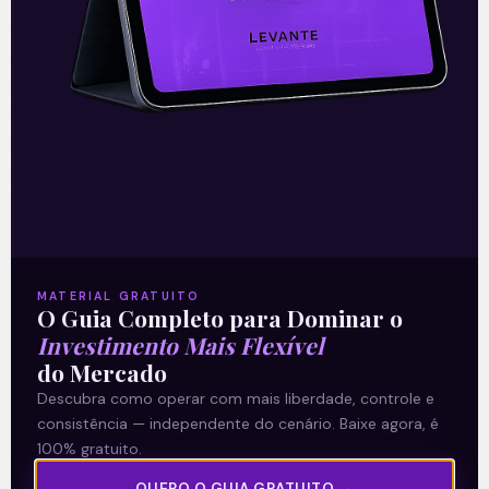
O conteúdo foi útil para você? Compartilhe!
Recomendado para
MATERIAL GRATUITO
você
O Guia Completo para Dominar o
Investimento Mais Flexível
do Mercado
Descubra como operar com mais liberdade, controle e
consistência — independente do cenário. Baixe agora, é
Ouvindo o que o Copom não
100% gratuito.
disse
QUERO O GUIA GRATUITO →