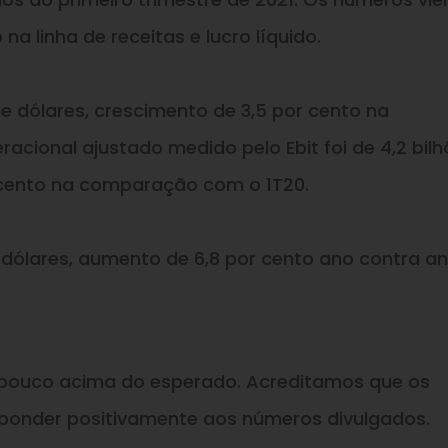
 linha de receitas e lucro líquido.
s de dólares, crescimento de 3,5 por cento na
acional ajustado medido pelo Ebit foi de 4,2 bil
r cento na comparação com o 1T20.
04 dólares, aumento de 6,8 por cento ano contra an
 pouco acima do esperado. Acreditamos que os
ponder positivamente aos números divulgados.