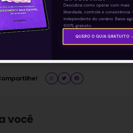
Descubra como operar com mais
liberdade, controle e consistência 
independente do cenário. Baixe ago
—
100% gratuito.
QUERO O GUIA GRATUITO 
ultado da Johnson & Johnson
/JNJB34) do 1T21
.
 Compartilhe!
a você