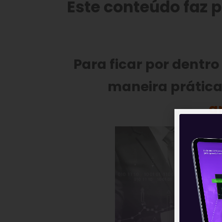
Este conteúdo faz 
Para ficar por dentro
maneira prática,
g