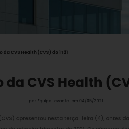
o da CVS Health (CVS) do 1T21
 da CVS Health (CV
por
Equipe Levante
em
04/05/2021
 (CVS) apresentou nesta terça-feira (4), antes d
os do primeiro trimestre de 2021. Os números vi