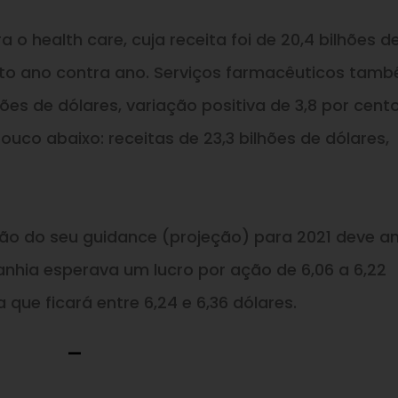
o health care, cuja receita foi de 20,4 bilhões d
ento ano contra ano. Serviços farmacêuticos tam
ões de dólares, variação positiva de 3,8 por cento
co abaixo: receitas de 23,3 bilhões de dólares,
isão do seu guidance (projeção) para 2021 deve a
nhia esperava um lucro por ação de 6,06 a 6,22
que ficará entre 6,24 e 6,36 dólares.
—