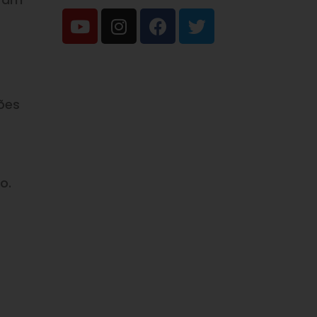
hões
o.