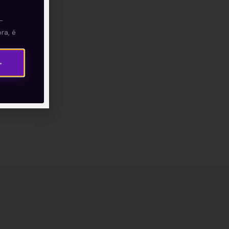
—
ra, é
→