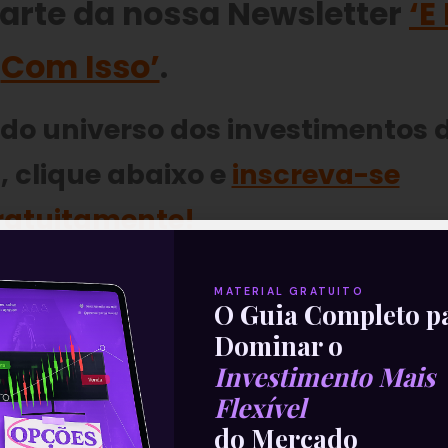
parte da nossa Newsletter
‘E
Com Isso’
.
 do universo dos investimentos 
 clique abaixo e
inscreva-se
ratuitamente
!
MATERIAL GRATUITO
O Guia Completo p
Dominar o
Investimento Mais
Flexível
do Mercado