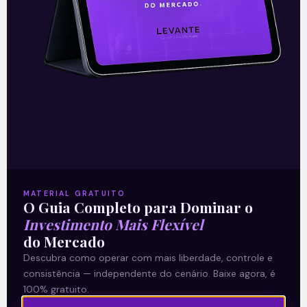
Resultado do Jack in the box
(JACK)
A rede de fast-food americana Jack in
the box (JACK) anunciou nesta quarta-
feira (12), após o fechamento dos
mercados, seus resultados do segundo
trimestre do
Leia mais
MATERIAL GRATUITO
O Guia Completo para Dominar o
13/05/2021
Investimento Mais Flexível
do Mercado
Descubra como operar com mais liberdade, controle e
consistência — independente do cenário. Baixe agora, é
E EU COM ISSO
100% gratuito.