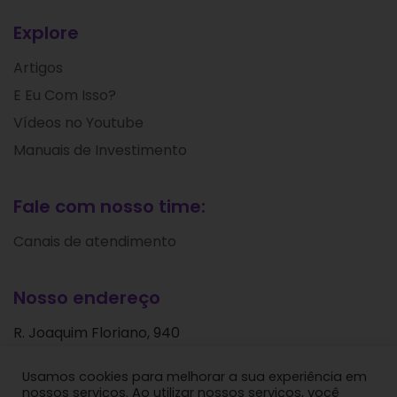
Explore
Artigos
E Eu Com Isso?
Vídeos no Youtube
Manuais de Investimento
Fale com nosso time:
Canais de atendimento
Nosso endereço
R. Joaquim Floriano, 940
Itaim Bibi
Usamos cookies para melhorar a sua experiência em
São Paulo - SP
nossos serviços. Ao utilizar nossos serviços, você