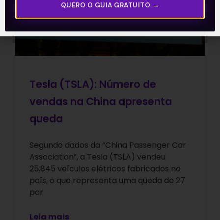
QUERO O GUIA GRATUITO →
Tesla (TSLA): Número de
vendas na China apresenta
queda
Segundo dados da “China Passenger Car
Association”, a Tesla (TSLA) vendeu
25.845 veículos elétricos fabricados no
país, o que representa uma queda de 27
por
Leia mais