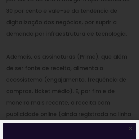
30 por cento e vale-se da tendência de
digitalização dos negócios, por suprir a
demanda por infraestrutura de tecnologia.
Ademais, as assinaturas (Prime), que além
de ser fonte de receita, alimenta o
ecossistema (engajamento, frequência de
compras, ticket médio). E, por fim e de
maneira mais recente, a receita com
publicidade online (ainda registrada na linha
de outros), cuja margem tende a ser
altíssima.