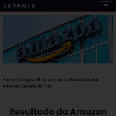
Skip
to
content
Home
»
Artigos
»
E eu com isso
»
Resultado da
Amazon (AMZN) do 1T21
Resultado da Amazon