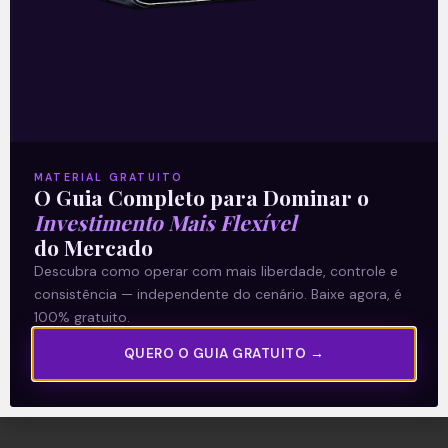
—
Leia mais sobre a empresa:
Amazon:
votação sindical
.
MATERIAL GRATUITO
O Guia Completo para Dominar o
Acompanhe nossas Redes Sociais!
Investimento Mais Flexível
do Mercado
Descubra como operar com mais liberdade, controle e
consistência — independente do cenário. Baixe agora, é
100% gratuito.
O conteúdo foi útil para você? Compartilhe!
QUERO O GUIA GRATUITO →