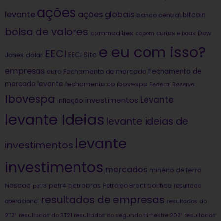
ações
levante
ações globais
bitcoin
banco central
bolsa de valores
commodities
Dow
copom
curtas e boas
e eu com isso?
EECI
dólar
EECI Site
Jones
empresas
Fechamento de
euro
Fechamento de mercado
mercado levante
fechamento do ibovespa
Federal Reserve
Ibovespa
Levante
investimentos
inflação
levante Ideias
levante ideias de
levante
investimentos
investimentos
mercados
minério de ferro
Nasdaq
petrobras
política
petr4
Petróleo Brent
petr3
resultado
resultados de empresas
operacional
resultados do
2T21
resultados do 3T21
resultados do segundo trimestre 2021
resultados