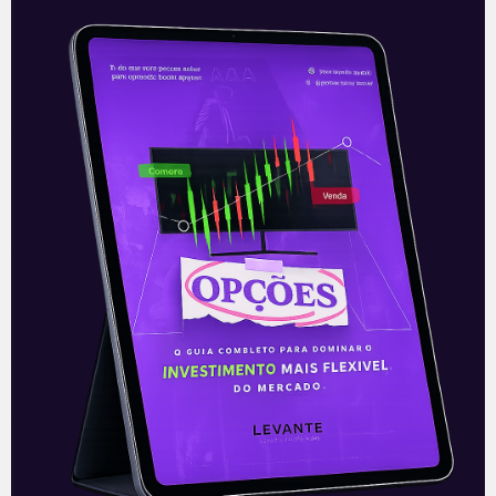
—
Este conteúdo faz parte da nossa
Newsletter
‘E Eu Com Isso’
.
Para ficar por dentro do universo dos
investimentos de maneira prática,
clique abaixo e
inscreva-se
gratuitamente
!