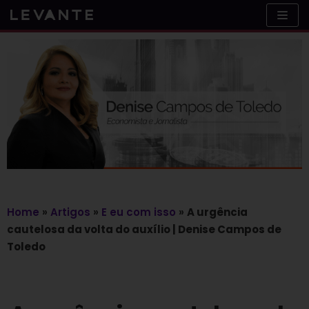
Skip
to
content
Home
»
Artigos
»
E eu com isso
»
A urgência
cautelosa da volta do auxílio | Denise Campos de
Toledo