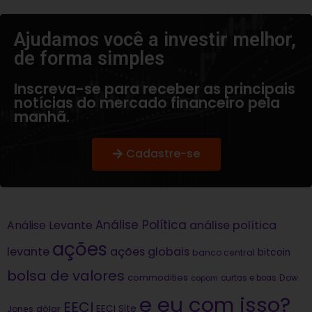
Ajudamos você a investir melhor,
de forma simples​
Inscreva-se para receber as principais
notícias do mercado financeiro pela
manhã.
Cadastre-se
Análise Política
análise política
Análise Levante
ações
levante
ações globais
bitcoin
banco central
bolsa de valores
commodities
Dow
copom
curtas e boas
e eu com isso?
EECI
dólar
EECI Site
Jones