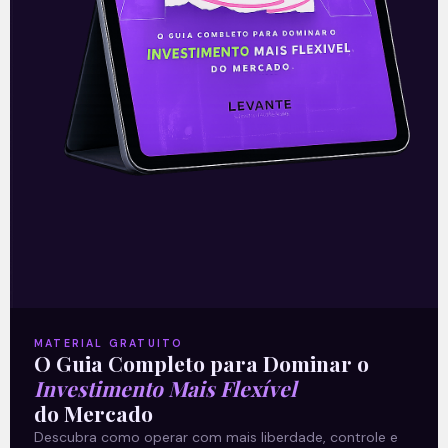
Quer receber essa e outras notícias para
por dentro do universo dos investimentos
de maneira prática? Clique abaixo e
inscreva-se gratuitamente
!
—
MATERIAL GRATUITO
O Guia Completo para Dominar o
Leia mais da Denise Campos de
Investimento Mais Flexível
Toledo:
O ver para crer da pauta
do Mercado
Descubra como operar com mais liberdade, controle e
de prioridades | Denise Campos