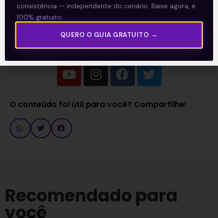
consistência — independente do cenário. Baixe agora, é
de Toledo
.
100% gratuito.
QUERO O GUIA GRATUITO →
Acompanhe nossas Redes Sociais!
O conteúdo foi útil para você? Compartilhe!
Recomendado para
você