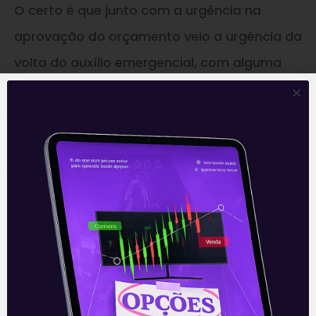
O certo é que junto com a urgência na
aprovação do orçamento veio a urgência da
volta do auxílio emergencial, com alguma
compensação que não comprometa essa
confiança, ainda bem cautelosa. Governo e
lideranças sabem as repercussões que isso
pode causar.
—
A Coluna da Denise Campos é
publicada toda sexta-feira em
nossa Newsletter
‘E Eu Com Isso’
.