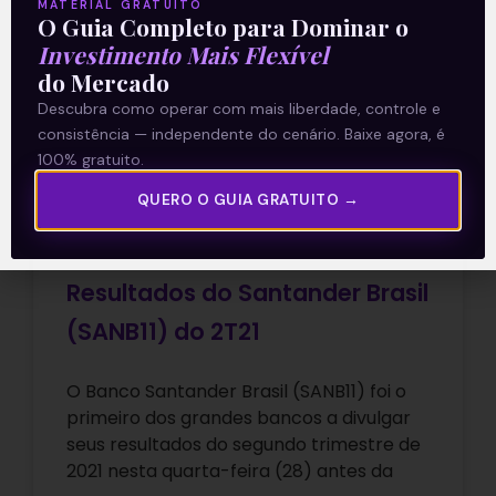
MATERIAL GRATUITO
O Guia Completo para Dominar o
Investimento Mais Flexível
E EU COM ISSO
do Mercado
Descubra como operar com mais liberdade, controle e
consistência — independente do cenário. Baixe agora, é
100% gratuito.
QUERO O GUIA GRATUITO →
Resultados do Santander Brasil
(SANB11) do 2T21
O Banco Santander Brasil (SANB11) foi o
primeiro dos grandes bancos a divulgar
seus resultados do segundo trimestre de
2021 nesta quarta-feira (28) antes da