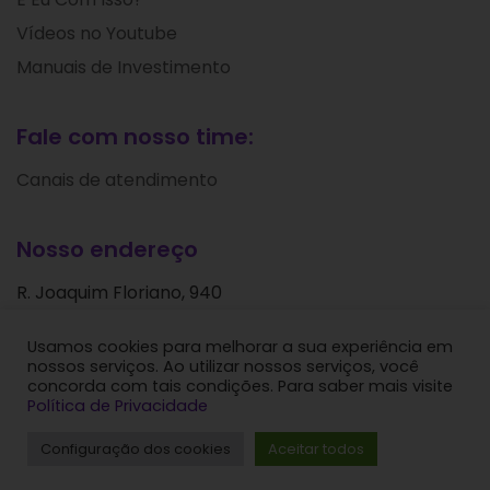
Vídeos no Youtube
Manuais de Investimento
Fale com nosso time:
Canais de atendimento
Nosso endereço
R. Joaquim Floriano, 940
Itaim Bibi
Usamos cookies para melhorar a sua experiência em
São Paulo - SP
nossos serviços. Ao utilizar nossos serviços, você
CEP: 04534-004
concorda com tais condições. Para saber mais visite
Política de Privacidade
Levante Ideias de Investimentos © 2024. Todos os
Configuração dos cookies
Aceitar todos
direitos reservados.