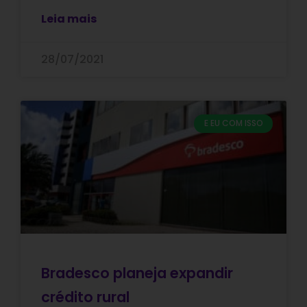
Leia mais
28/07/2021
E EU COM ISSO
Bradesco planeja expandir
crédito rural