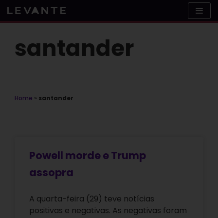
Skip
to
content
santander
Home
»
santander
Powell morde e Trump
assopra
A quarta-feira (29) teve notícias
positivas e negativas. As negativas foram