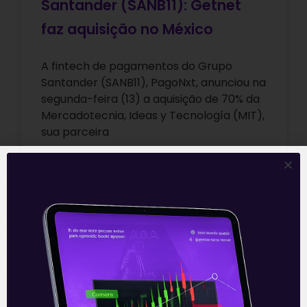
Santander (SANB11): Getnet
faz aquisição no México
A fintech de pagamentos do Grupo
Santander (SANB11), PagoNxt, anunciou na
segunda-feira (13) a aquisição de 70% da
Mercadotecnia, Ideas y Tecnología (MIT),
sua parceira
Leia mais
14/09/2021
E EU COM ISSO