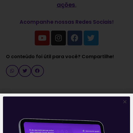
ações
.
Acompanhe nossas Redes Sociais!
O conteúdo foi útil para você? Compartilhe!
Recomendado para
você