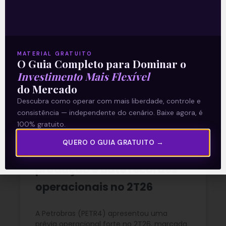
crescimento operacional e
rentabilidade recorde no
2T26
MATERIAL GRATUITO
O Guia Completo para Dominar o
Investimento Mais Flexível
READ MORE »
do Mercado
Descubra como operar com mais liberdade, controle e
03/08/2026
Nenhum comentário
consistência — independente do cenário. Baixe agora, é
100% gratuito.
QUERO O GUIA GRATUITO →
Petrobras (PETR4) amplia
produção e bate recordes
operacionais no 2T26
A Petrobras (PETR4) apresentou uma
prévia operacional forte no 2T26, marcada