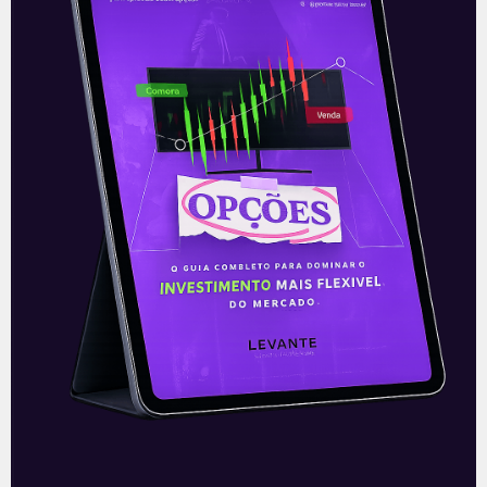
Ouvindo o que o Copom não
disse
A reunião do Comitê de Política Monetária
(Copom) encerrada na quarta-feira (5)
confirmou as expectativas quase
unânimes dos investidores e reduziu a taxa
Selic em
READ MORE »
06/08/2026
Nenhum comentário
Multiplan (MULT3) combina