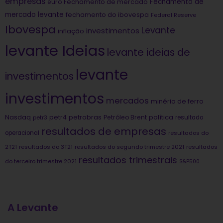
empresas
Fechamento de
euro
Fechamento de mercado
mercado levante
fechamento do ibovespa
Federal Reserve
Ibovespa
Levante
investimentos
inflação
levante Ideias
levante ideias de
levante
investimentos
investimentos
mercados
minério de ferro
Nasdaq
petrobras
política
petr4
Petróleo Brent
petr3
resultado
resultados de empresas
operacional
resultados do
2T21
resultados do 3T21
resultados do segundo trimestre 2021
resultados
resultados trimestrais
do terceiro trimestre 2021
S&P500
A Levante