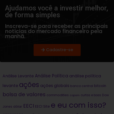
Ajudamos você a investir melhor,
de forma simples​
Inscreva-se para receber as principais
notícias do mercado financeiro pela
manhã.
Cadastre-se
Análise Política
análise política
Análise Levante
ações
levante
ações globais
bitcoin
banco central
bolsa de valores
commodities
Dow
copom
curtas e boas
e eu com isso?
EECI
dólar
EECI Site
Jones