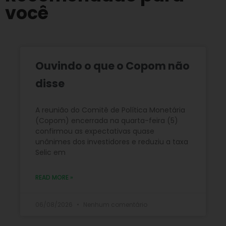
você
Ouvindo o que o Copom não
disse
A reunião do Comitê de Política Monetária
(Copom) encerrada na quarta-feira (5)
confirmou as expectativas quase
unânimes dos investidores e reduziu a taxa
Selic em
READ MORE »
06/08/2026
Nenhum comentário