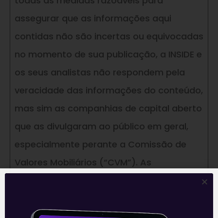
todas as medidas razoáveis para
assegurar que as informações aqui
contidas não são incertas ou equivocadas
no momento de sua publicação, a INSIDE e
os seus analistas não respondem pela
veracidade das informações do conteúdo,
mas sim as companhias de capital aberto
que as divulgaram ao público em geral,
especialmente perante a Comissão de
Valores Mobiliários (“CVM”). As
informações, opiniões, estimativas e
projeções contidas neste documento
referem-se à data presente e estão