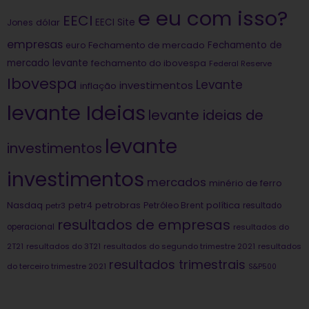
e eu com isso?
EECI
dólar
EECI Site
Jones
empresas
Fechamento de
euro
Fechamento de mercado
mercado levante
fechamento do ibovespa
Federal Reserve
Ibovespa
Levante
investimentos
inflação
levante Ideias
levante ideias de
levante
investimentos
investimentos
mercados
minério de ferro
Nasdaq
petrobras
política
petr4
Petróleo Brent
petr3
resultado
resultados de empresas
operacional
resultados do
2T21
resultados do 3T21
resultados do segundo trimestre 2021
resultados
resultados trimestrais
do terceiro trimestre 2021
S&P500