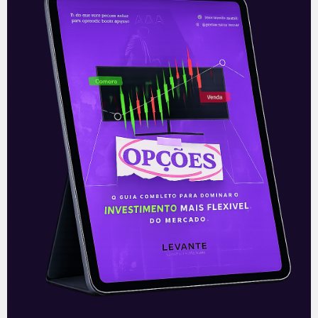
sujeitas a mudanças, não implicando
necessariamente na obrigação de
qualquer comunicação no sentido de
atualização ou revisão com respeito a tal
mudança. Para maiores informações
consulte a Resolução CVM nº 20/2021, e,
também, o Código de Conduta da Apimec
para o Analista de Valores Mobiliários. Em
cumprimento ao artigo 16, II, da referida
Resolução CVM nº 20/2021. As decisões de
investimentos e estratégias financeiras
sempre devem ser realizadas pelo próprio