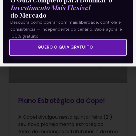
28/05/2021
Investimento Mais Flexível
do Mercado
Descubra como operar com mais liberdade, controle e
consistência — independente do cenário. Baixe agora, é
E EU COM ISSO
100% gratuito.
QUERO O GUIA GRATUITO →
Plano Estratégico da Copel
A Copel divulgou nesta quinta-feira (21)
seu novo planejamento estratégico.
Além de mudanças estatutárias e de uma