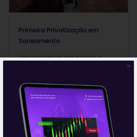
Primeira Privatização em
Saneamento
Com a entrada do mês de junho, a
expectativa é que o setor de
saneamento fique ainda mais aquecido.
Após a divulgação do leilão de
Leia mais
04/06/2021