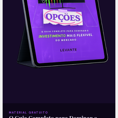
E EU COM ISSO
Novo leilão de saneamento
Em 28 de maio, foi lançado o edital de um
novo projeto de saneamento básico no
Amapá. A concessão engloba o
atendimento de 16 municípios,
Leia mais
MATERIAL GRATUITO
O Guia Completo para Dominar o