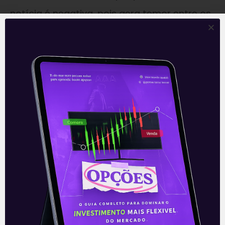
notícia é negativa, pois gera temor entre os
investidores de que situação similar possa
ocorrer em outros estados, especialmente
naqueles nos quais há pouco histórico de
regulação. Vale lembrar que, com a
aprovação do marco do saneamento,
espera-se um volume expressivo de
investimentos privados no setor nos
próximos anos, os quais são fundamentais
para alcançar a meta de universalização do
serviço até 2033.