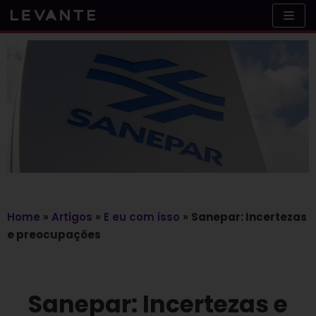
Skip
to
content
Home
»
Artigos
»
E eu com isso
»
Sanepar: Incertezas
e preocupações
Sanepar: Incertezas e