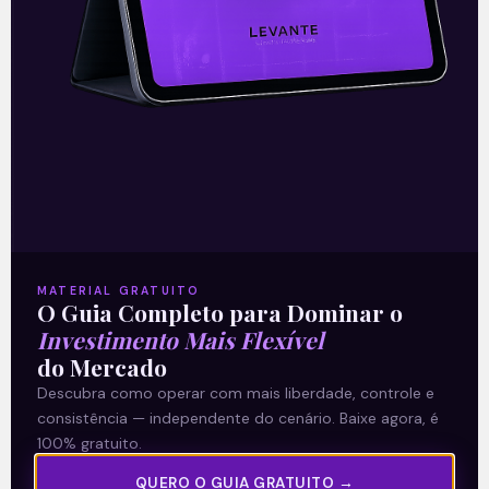
Contudo, sem um ambiente regulatório
estável e agências reguladoras que
cumpram termos contratuais e saibam se
comunicar de modo transparente com o
mercado, tais investimentos serão
ameaçados.
—
MATERIAL GRATUITO
O Guia Completo para Dominar o
Este conteúdo faz parte da nossa
Investimento Mais Flexível
Newsletter
‘E Eu Com Isso’
.
do Mercado
Descubra como operar com mais liberdade, controle e
Para ficar por dentro do universo dos
consistência — independente do cenário. Baixe agora, é
investimentos de maneira prática, clique
100% gratuito.
abaixo e
inscreva-se gratuitamente
!
QUERO O GUIA GRATUITO →