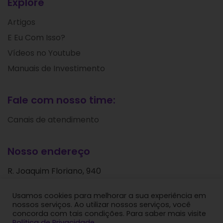
Explore
Artigos
E Eu Com Isso?
Vídeos no Youtube
Manuais de Investimento
Fale com nosso time:
Canais de atendimento
Nosso endereço
R. Joaquim Floriano, 940
Itaim Bibi
Usamos cookies para melhorar a sua experiência em
São Paulo - SP
nossos serviços. Ao utilizar nossos serviços, você
CEP: 04534-004
concorda com tais condições. Para saber mais visite
Política de Privacidade