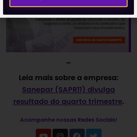
—
Leia mais sobre a empresa:
Sanepar (SAPR11) divulga
resultado do quarto trimestre
.
Acompanhe nossas Redes Sociais!