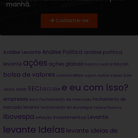
manhã.
Cadastre-se
Análise Política
análise política
Análise Levante
ações
levante
ações globais
bitcoin
banco central
bolsa de valores
commodities
Dow
copom
curtas e boas
e eu com isso?
EECI
dólar
EECI Site
Jones
empresas
Fechamento de
euro
Fechamento de mercado
mercado levante
fechamento do ibovespa
Federal Reserve
Ibovespa
Levante
investimentos
inflação
levante Ideias
levante ideias de