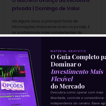
O discreto avanço da iniciativa
privada | Domingo de Valor
Há alguns anos, a principal fonte de
informações financeiras eram os jornais. E
os profissionais mais competentes do
mercado financeiro costumavam dizer a
quem estava
MATERIAL GRATUITO
O Guia Completo p
Leia mais
Dominar o
27/06/2021
Investimento Mais
Flexível
do Mercado
E EU COM ISSO
Descubra como operar com mais
liberdade, controle e consistência 
independente do cenário. Baixe ago