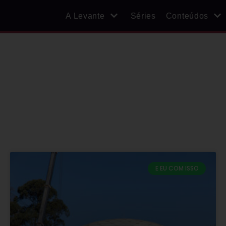
A Levante
Séries
Conteúdos
E EU COM ISSO