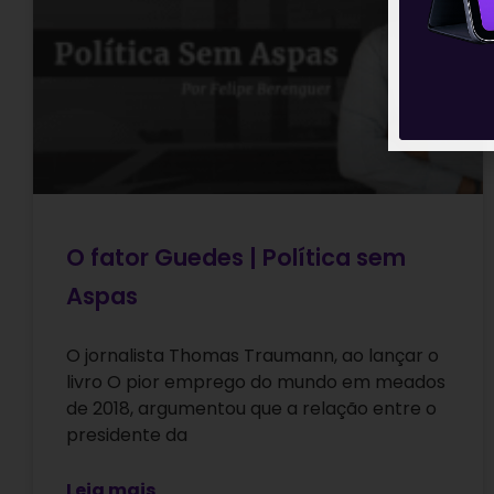
O fator Guedes | Política sem
Aspas
O jornalista Thomas Traumann, ao lançar o
livro O pior emprego do mundo em meados
de 2018, argumentou que a relação entre o
presidente da
Leia mais