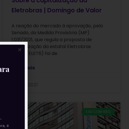
Sobre a capitalização da
Eletrobras | Domingo de Valor
A reação do mercado à aprovação, pelo
Senado, da Medida Provisória (MP)
1.031/2021, que regula a proposta de
capitalização da estatal Eletrobras
(ELET3/ELET6) foi de
ara
Leia mais
20/06/2021
E EU COM ISSO
—
ra, é