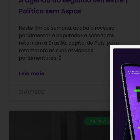
A agenda do segundo semestre |
Política sem Aspas
Neste fim de semana, acaba o recesso
parlamentar e deputados e senadores
retornam à Brasília, capital do País, para
retomarem as suas atividades
parlamentares. É
Leia mais
31/07/2021
POLÍTICA SEM ASPAS