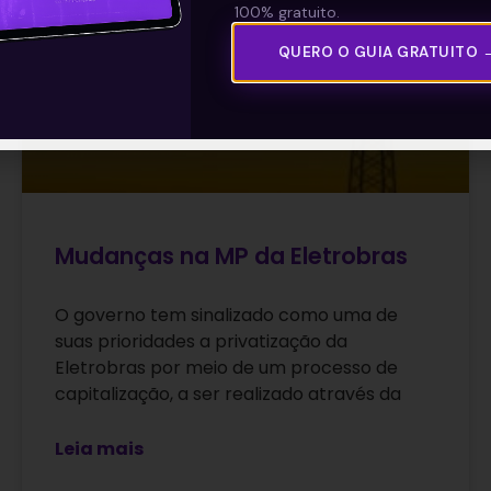
100% gratuito.
QUERO O GUIA GRATUITO 
Mudanças na MP da Eletrobras
O governo tem sinalizado como uma de
suas prioridades a privatização da
Eletrobras por meio de um processo de
capitalização, a ser realizado através da
Leia mais