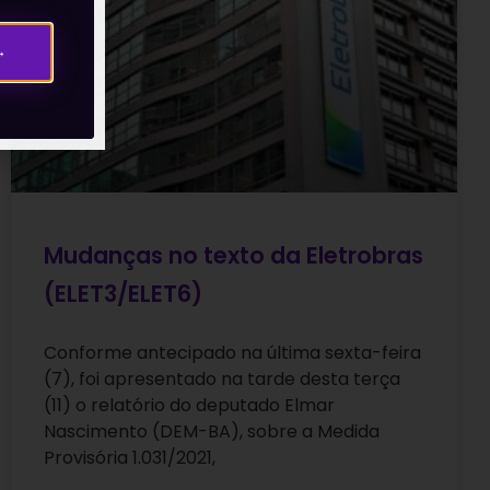
→
Mudanças no texto da Eletrobras
(ELET3/ELET6)
Conforme antecipado na última sexta-feira
(7), foi apresentado na tarde desta terça
(11) o relatório do deputado Elmar
Nascimento (DEM-BA), sobre a Medida
Provisória 1.031/2021,