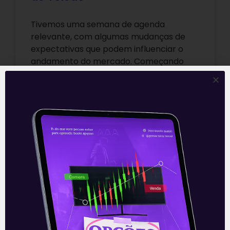
Tivemos uma semana de agenda
relevante, com algumas mudanças de
expectativas que podem influenciar o
andamento do mercado. Começando
pelo âmbito doméstico temos em aberto
Leia mais
11/02/2022
E EU COM ISSO