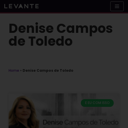
Skip
to
content
Denise Campos
de Toledo
Home
»
Denise Campos de Toledo
E EU COM ISSO