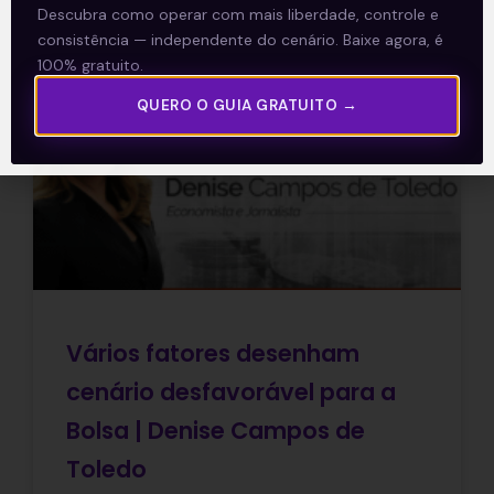
04/02/2022
Descubra como operar com mais liberdade, controle e
consistência — independente do cenário. Baixe agora, é
100% gratuito.
QUERO O GUIA GRATUITO →
E EU COM ISSO
Vários fatores desenham
cenário desfavorável para a
Bolsa | Denise Campos de
Toledo