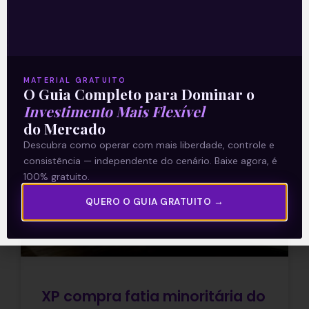
trimestre de 2021. A companhia já havia
Leia mais
04/08/2021
MATERIAL GRATUITO
O Guia Completo para Dominar o
Investimento Mais Flexível
do Mercado
Descubra como operar com mais liberdade, controle e
ARTIGOS
consistência — independente do cenário. Baixe agora, é
100% gratuito.
QUERO O GUIA GRATUITO →
XP compra fatia minoritária do