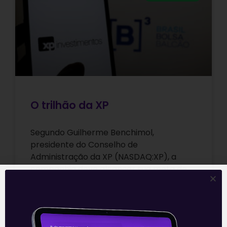
O trilhão da XP
Segundo Guilherme Benchimol,
presidente do Conselho de
Administração da XP (NASDAQ:XP), a
companhia deve alcançar sua meta de
R$ 1 trilhão sob custódia ainda neste
Leia mais