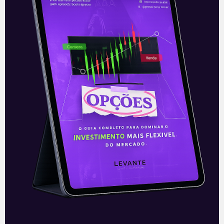
25/08/2021
E EU COM ISSO
Resultados da XP do 2T21
A XP Inc (XP) apresentou, nesta terça-
feira (03), após o fechamento do
mercado, os seus resultados do segundo