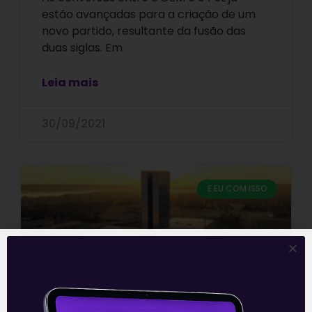
estão avançadas para a criação de um
novo partido, resultante da fusão das
duas siglas. Em
Leia mais
30/09/2021
E EU COM ISSO