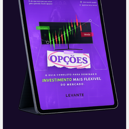
Semana cheia
Nem o feriado da última sexta-feira (9)
foi capaz de apaziguar os ânimos em
Brasília. O presidente Bolsonaro voltou a
endurecer o discurso contra outros
Leia mais
12/07/2021
E EU COM ISSO