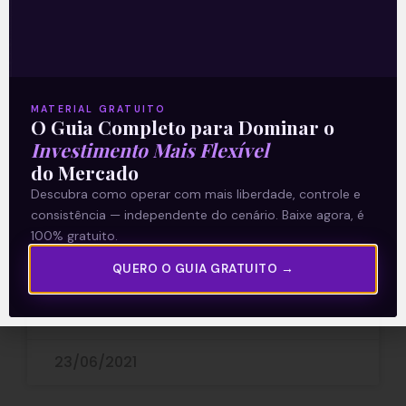
MATERIAL GRATUITO
O Guia Completo para Dominar o
Reforma eleitoral
Investimento Mais Flexível
do Mercado
Nesta quarta-feira (23), chega à Câmara
Descubra como operar com mais liberdade, controle e
dos Deputados uma das três frentes do
consistência — independente do cenário. Baixe agora, é
projeto de reforma eleitoral, liderado
100% gratuito.
pela deputada Margarete Coelho (PP-
PI), que promove
QUERO O GUIA GRATUITO →
Leia mais
23/06/2021