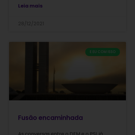
Leia mais
28/12/2021
E EU COM ISSO
Fusão encaminhada
As conversas entre o DEM e o PSL já