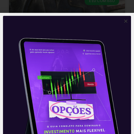
E EU COM ISSO
Leilões aquecem setor de
saneamento
Com o passar do mês de junho, verifica-
se que o setor de saneamento se
encontra cada vez mais aquecido.
Apenas em 2021, foi lançado um
Leia mais