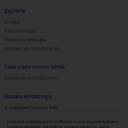
Explore
Artigos
E Eu Com Isso?
Vídeos no Youtube
Manuais de Investimento
Fale com nosso time:
Canais de atendimento
Nosso endereço
R. Joaquim Floriano, 940
Itaim Bibi
Usamos cookies para melhorar a sua experiência em
São Paulo - SP
nossos serviços. Ao utilizar nossos serviços, você