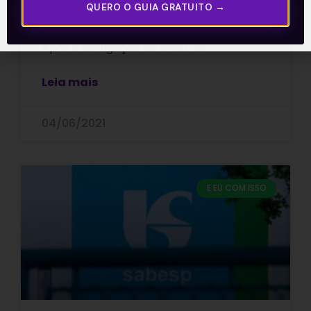
QUERO O GUIA GRATUITO →
expectativa é que o setor de
saneamento fique ainda mais aquecido.
Após a divulgação do leilão de
Leia mais
04/06/2021
E EU COM ISSO