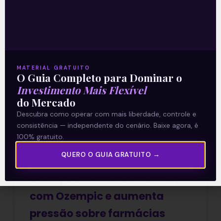
A Embraer (EMBJ3) adquiriu a fatia
restante de 50 por cento da joint venture
EZ Air, criada em 2012 em parceria com a
Safran Cabin.
MATERIAL GRATUITO
O Guia Completo para Dominar o
Leia mais
Investimento Mais Flexível
do Mercado
02/07/2026
Descubra como operar com mais liberdade, controle e
consistência — independente do cenário. Baixe agora, é
100% gratuito.
QUERO O GUIA GRATUITO →
Mercado Livre (MELI34)
avança em medicamentos,
com Ozempic e aumenta
pressão sobre farmácias