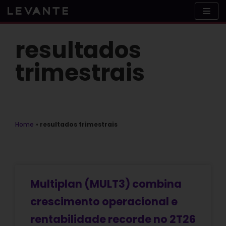
Skip
to
content
resultados
trimestrais
Home
»
resultados trimestrais
Multiplan (MULT3) combina
crescimento operacional e
rentabilidade recorde no 2T26