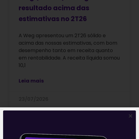
resultado acima das
estimativas no 2T26
A Weg apresentou um 2T26 sólido e
acima das nossas estimativas, com bom
desempenho tanto em receita quanto
em rentabilidade. A receita líquida somou
10,1
Leia mais
23/07/2026
Lucro da Movida (MOVI3)