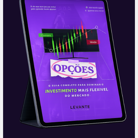
mais que dobra no 2T26 e
supera guidance divulgado
A Movida registrou lucro líquido de 135,6
milhões de reais no 2T26, segundo prévia
operacional não auditada. O valor mais
que dobrou em relação ao
Leia mais
17/07/2026
Embraer (EMBJ3) compra
fatia restante da EZ Air e
reforça cadeia de cabines