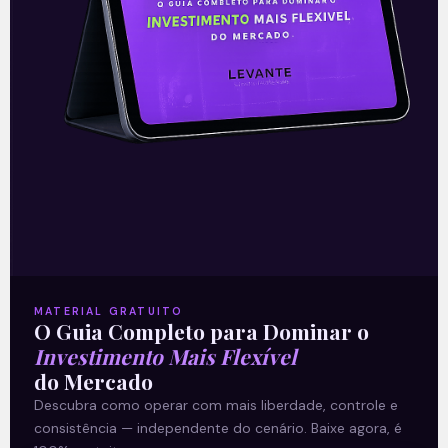
O Carrefour Brasil reportou um início de
2026 marcado por leve retração
operacional, com queda de 1,4 por cento
no faturamento no 1T26, totalizando 4,67
Leia mais
24/04/2026
MATERIAL GRATUITO
Plano&Plano (PLPL3) divulga
O Guia Completo para Dominar o
prévia operacional do 1T26
Investimento Mais Flexível
do Mercado
Descubra como operar com mais liberdade, controle e
A Plano&Plano (PLPL3) divulgou sua
consistência — independente do cenário. Baixe agora, é
prévia operacional do 1T26 com