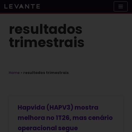
Skip
to
content
resultados
trimestrais
Home
»
resultados trimestrais
Hapvida (HAPV3) mostra
melhora no 1T26, mas cenário
operacional segue