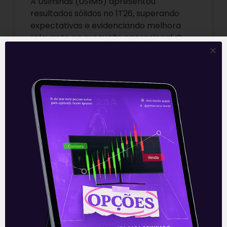
A Usiminas (USIM5) apresentou
resultados sólidos no 1T26, superando
expectativas e evidenciando melhora
relevante na execução operacional. O
EBITDA ajustado consolidado atingiu 653
milhões de
Leia mais
27/04/2026
Atacadão mostra
desaceleração em números
divulgados pelo Carrefour
Brasil no 1T26