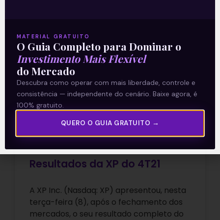
09/02/2022
MATERIAL GRATUITO
O Guia Completo para Dominar o
Investimento Mais Flexível
E EU COM ISSO
do Mercado
Descubra como operar com mais liberdade, controle e
consistência — independente do cenário. Baixe agora, é
100% gratuito.
QUERO O GUIA GRATUITO →
Resultados da XP do 4T21
A XP Inc. (Nasdaq: XP) apresentou, nesta
terça-feira (8), após o fechamento dos
mercados, o seu resultado completo do