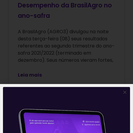
Desempenho da BrasilAgro no
ano-safra
A BrasilAgro (AGRO3) divulgou na noite
desta terça-feira (08) seus resultados
referentes ao segundo trimestre do ano-
safra 2021/2022 (terminado em
dezembro). Seus números vieram fortes,
Leia mais
09/02/2022
E EU COM ISSO