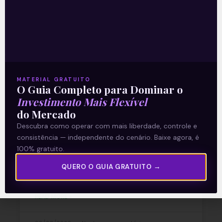
Recomendado para
você
MATERIAL GRATUITO
Ouvindo o que o Copom não
O Guia Completo para Dominar o
Investimento Mais Flexível
disse
do Mercado
Descubra como operar com mais liberdade, controle e
A reunião do Comitê de Política Monetária
consistência — independente do cenário. Baixe agora, é
(Copom) encerrada na quarta-feira (5)
100% gratuito.
confirmou as expectativas quase
unânimes dos investidores e reduziu a taxa
QUERO O GUIA GRATUITO →
Selic em
READ MORE »