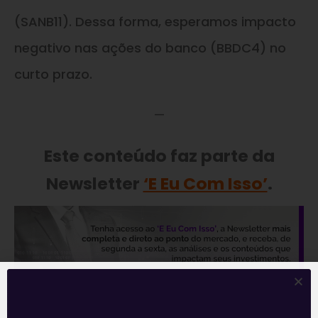
(SANB11). Dessa forma, esperamos impacto
negativo nas ações do banco (BBDC4) no
curto prazo.
—
Este conteúdo faz parte da
Newsletter
‘E Eu Com Isso’
.