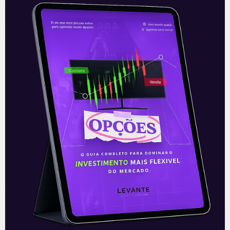
—
Leia também:
Resultados do Bradesco
(BBDC4) do 3T21
.
Acompanhe nossas Redes Sociais!
O conteúdo foi útil para você? Compartilhe!