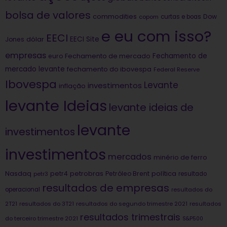
bolsa de valores
commodities
Dow
copom
curtas e boas
e eu com isso?
EECI
dólar
EECI Site
Jones
empresas
Fechamento de
euro
Fechamento de mercado
mercado levante
fechamento do ibovespa
Federal Reserve
Ibovespa
Levante
investimentos
inflação
levante Ideias
levante ideias de
levante
investimentos
investimentos
mercados
minério de ferro
Nasdaq
petrobras
política
petr4
Petróleo Brent
petr3
resultado
resultados de empresas
operacional
resultados do
2T21
resultados do 3T21
resultados do segundo trimestre 2021
resultados
resultados trimestrais
do terceiro trimestre 2021
S&P500