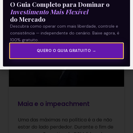
O Guia Completo para Dominar o
Investimento Mais Flexível
07/06/2021
do Mercado
Descubra como operar com mais liberdade, controle e
consistência — independente do cenário. Baixe agora, é
E EU COM ISSO
100% gratuito.
QUERO O GUIA GRATUITO →
Maia e o impeachment
Uma das máximas na política é a de não
estar do lado perdedor. Durante o fim de