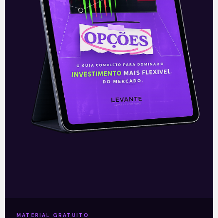
E EU COM ISSO
MDB de olho em 2022
Por muitos anos considerado o partido-
pivô da política brasileira, atualmente o
MDB divide seu protagonismo e base de
apoio com outros diversos partidos que
compõem
Leia mais
MATERIAL GRATUITO