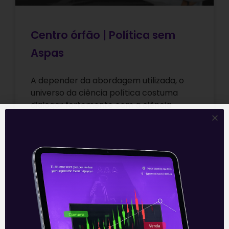
Centro órfão | Política sem
Aspas
A depender da abordagem utilizada, o
universo da ciência política costuma
dialogar fortemente com a ciência
econômica, e vice-versa. Temas como
análise de instituições e
Leia mais
18/06/2021