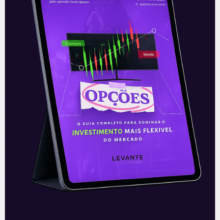
É pensando nisso que a Levante Ideias criou
a série
Total Return Portfolio
, que traz um
portfólio completo com os melhores ativos
da atualidade em nossa análise para que
você possa variar a sua carteira. As análises
são comandadas por Pedro Bresser e
trazem informações sobre como
potencializar suas aplicações, aumentar
rendimentos e garantir a segurança e
estabilidade financeira.
Além disso, você terá acesso ao boletim