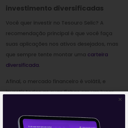
investimento diversificadas
Você quer investir no Tesouro Selic? A
recomendação principal é que você faça
suas aplicações nos ativos desejados, mas
que sempre tente montar uma
carteira
diversificada
.
Afinal, o mercado financeiro é volátil, e
investir todas as suas fichas em um lugar
só, mesmo em investimentos mais estáveis,
pode acabar prejudicando as suas
estratégias.