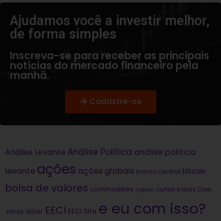
Ajudamos você a investir melhor,
de forma simples​
Inscreva-se para receber as principais
notícias do mercado financeiro pela
manhã.
Cadastre-se
Análise Política
análise política
Análise Levante
ações
levante
ações globais
bitcoin
banco central
bolsa de valores
commodities
Dow
copom
curtas e boas
e eu com isso?
EECI
dólar
EECI Site
Jones