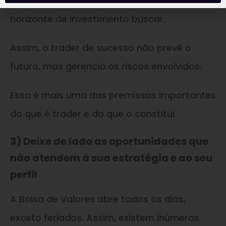
Nível de Preço aceitamos entrar e qual
horizonte de investimento buscar.
Assim, o trader de sucesso não prevê o
futuro, mas gerencia os riscos envolvidos.
Essa é mais uma das premissas importantes
do que é trader e do que o constitui.
3) Deixe de lado as oportunidades que
não atendem à sua estratégia e ao seu
perfil
A Bolsa de Valores abre todos os dias,
exceto feriados. Assim, existem inúmeras