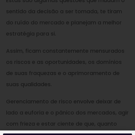
Estas são algumas questões que mudam o
sentido da decisão a ser tomada, te tiram
do ruído do mercado e planejam a melhor
estratégia para si.
Assim, ficam constantemente mensurados
os riscos e as oportunidades, os domínios
de suas fraquezas e o aprimoramento de
suas qualidades.
Gerenciamento de risco envolve deixar de
lado a euforia e o pânico dos mercados, agir
com frieza e estar ciente de que, quanto
maior o risco, maior o retorno.