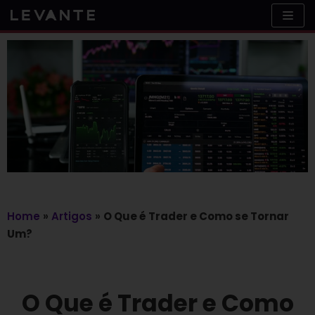
Skip
to
content
Home
»
Artigos
»
O Que é Trader e Como se Tornar
Um?
O Que é Trader e Como