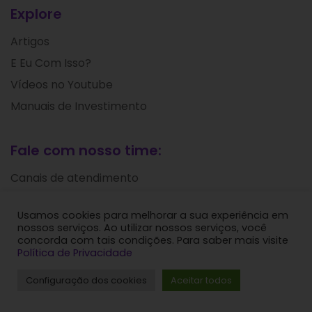
Explore
Artigos
E Eu Com Isso?
Vídeos no Youtube
Manuais de Investimento
Fale com nosso time:
Canais de atendimento
Usamos cookies para melhorar a sua experiência em
Nosso endereço
nossos serviços. Ao utilizar nossos serviços, você
concorda com tais condições. Para saber mais visite
R. Joaquim Floriano, 940
Política de Privacidade
Itaim Bibi
Configuração dos cookies
Aceitar todos
São Paulo - SP
CEP: 04534-004