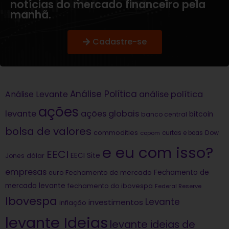
notícias do mercado financeiro pela
manhã.
Cadastre-se
Análise Política
análise política
Análise Levante
ações
levante
ações globais
bitcoin
banco central
bolsa de valores
commodities
Dow
copom
curtas e boas
e eu com isso?
EECI
dólar
EECI Site
Jones
empresas
Fechamento de
euro
Fechamento de mercado
mercado levante
fechamento do ibovespa
Federal Reserve
Ibovespa
Levante
investimentos
inflação
levante Ideias
levante ideias de