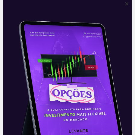
Contudo, quanto maior o risco, maior a
oscilação de preços que causam
desconforto a qualquer investidor –
inclusive ao tubarão.
A verdade é que todos os animais –
sardinhas, tubarões e seres humanos – não
são 100% equilibrados o tempo todo.
E, no mercado, o gerenciamento de risco
diário faz toda diferença no longo prazo.