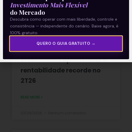
Investimento Mais Flexível
READ MORE »
do Mercado
Descubra como operar com mais liberdade, controle e
06/08/2026
Nenhum comentário
consistência — independente do cenário. Baixe agora, é
100% gratuito.
QUERO O GUIA GRATUITO →
Multiplan (MULT3) combina
crescimento operacional e
rentabilidade recorde no
2T26
READ MORE »
03/08/2026
Nenhum comentário