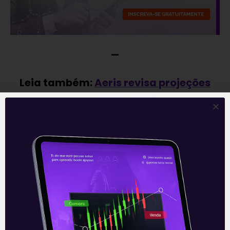
—
Leia também:
Aeris revisa projeções
para 2021 e 2022
.
Acompanhe nossas Redes Sociais!
O conteúdo foi útil para você? Compartilhe!