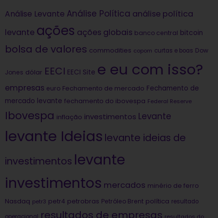
Análise Política
análise política
Análise Levante
ações
levante
ações globais
bitcoin
banco central
bolsa de valores
commodities
Dow
copom
curtas e boas
e eu com isso?
EECI
dólar
EECI Site
Jones
empresas
Fechamento de
euro
Fechamento de mercado
mercado levante
fechamento do ibovespa
Federal Reserve
Ibovespa
Levante
investimentos
inflação
levante Ideias
levante ideias de
levante
investimentos
investimentos
mercados
minério de ferro
Nasdaq
petrobras
política
petr4
Petróleo Brent
petr3
resultado
resultados de empresas
operacional
resultados do