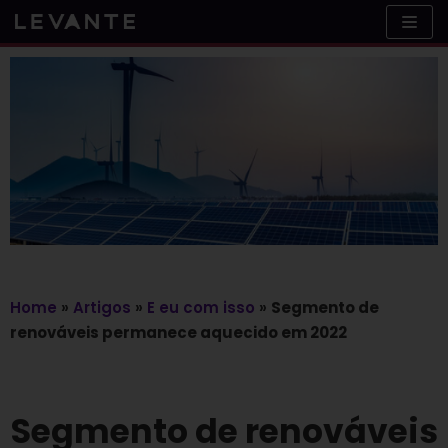
Skip
to
content
Home
»
Artigos
»
E eu com isso
»
Segmento de
renováveis permanece aquecido em 2022
Segmento de renováveis