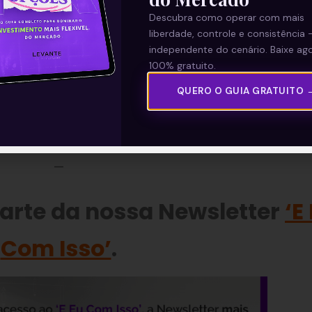
ndo alto crescimento e retornos crescentes,
Descubra como operar com mais
liberdade, controle e consistência 
ualidade na indústria.
independente do cenário. Baixe ago
100% gratuito.
to da Aeris na geração de energia limpa de fo
QUERO O GUIA GRATUITO 
rsificação da matriz energética do país, que
em torno da atual crise hídrica.
—
parte da nossa Newsletter
‘E
Com Isso’
.