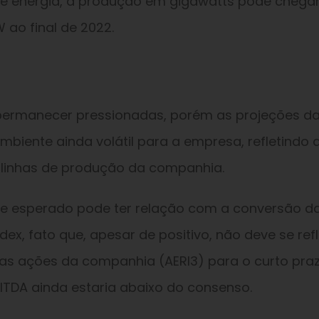
e energia, a produção em gigawatts pode chegar
 ao final de 2022.
ermanecer pressionadas, porém as projeções d
biente ainda volátil para a empresa, refletindo 
 linhas de produção da companhia.
e esperado pode ter relação com a conversão d
x, fato que, apesar de positivo, não deve se refl
as ações da companhia (AERI3) para o curto praz
ITDA ainda estaria abaixo do consenso.