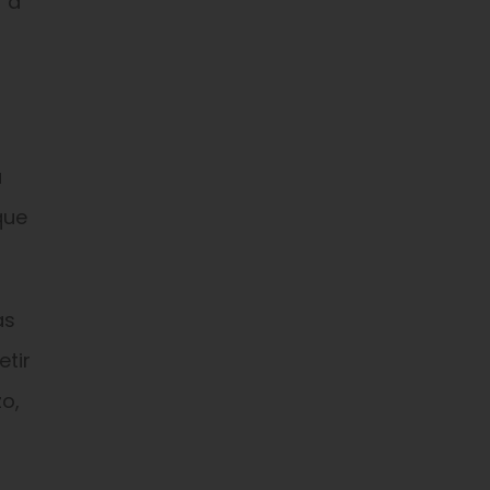
 a
a
que
as
etir
o,