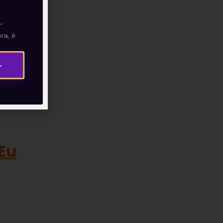
—
ra, é
nte
→
 Eu