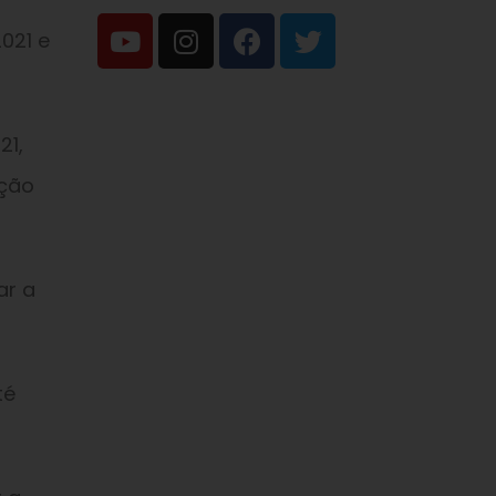
021 e
21,
ação
ar a
té