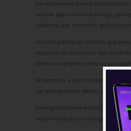
Recentemente a Aeris anunciou um c
eólicas para a Nordex Energy, que r
cobertas por contratos de longo pr
Um dos principais motivos que levou
conjunto de resultados que frustr
consumiu grande parte do seu capit
No entanto, a Aeris esclareceu que
de uma provável alta no preço dos 
Enxergamos uma evolução da tese ne
esperamos que as margens e os reto