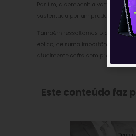
Por fim, a companhia vem apresenta
sustentada por um produto de alta q
Também ressaltamos o posicionamen
eólica, de suma importância na dive
atualmente sofre com preocupações 
Este conteúdo faz 