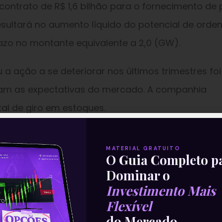
ontrato de R$ 1,6 bilhão para o fornecimento de 
esultará no aumento líquido do potencial de orde
azo no montante equivalente a 2,0 (GW).
 a ação a se deteriorar nos últimos trimestres foi
aram as expectativas do mercado. A companhia
al de giro em estoques.
 este foi um movimento encontrado para se prote
MATERIAL GRATUITO
insumos.
O Guia Completo p
Dominar o
ste ano e no ano seguinte. No longo prazo,
Investimento Mais
rnos se estabilizem a partir de 2022.
Flexível
do Mercado