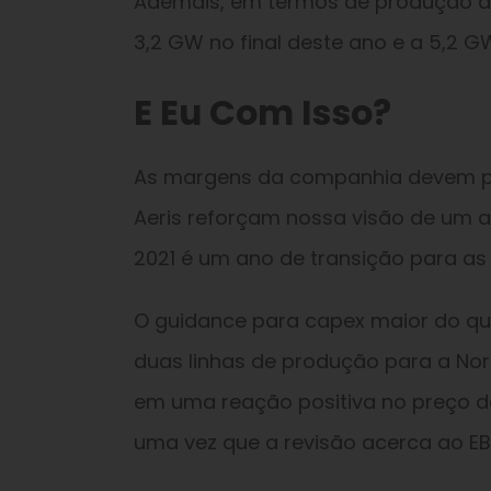
Ademais, em termos de produção d
3,2 GW no final deste ano e a 5,2 GW
E Eu Com Isso?
As margens da companhia devem p
Aeris reforçam nossa visão de um am
2021 é um ano de transição para as
O guidance para capex maior do qu
duas linhas de produção para a Norde
em uma reação positiva no preço d
uma vez que a revisão acerca ao EB