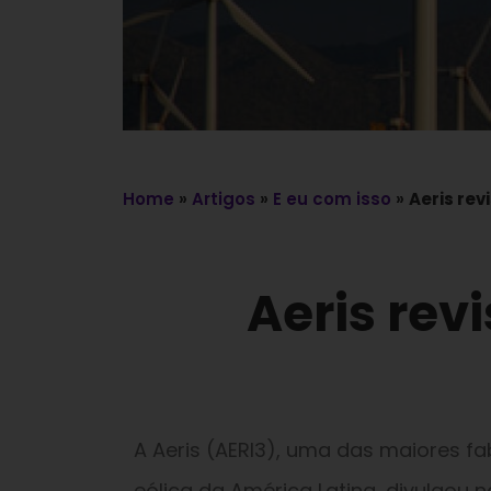
Home
»
Artigos
»
E eu com isso
»
Aeris rev
Aeris rev
A Aeris (AERI3), uma das maiores f
eólica da América Latina, divulgou 