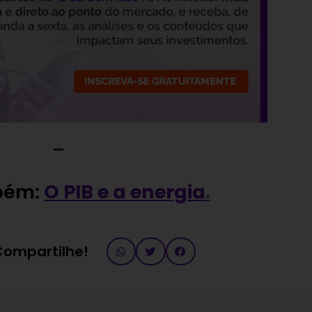
—
bém:
O PIB e a energia
.
 Compartilhe!