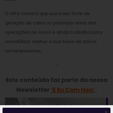
O GPA mostra que sua base forte de
geração de caixa no passado vinha das
operações do Assaí e ainda trabalha para
rentabilizar melhor a sua base de ativos
remanescentes.
—
Este conteúdo faz parte da nossa
Newsletter
‘E Eu Com Isso’
.