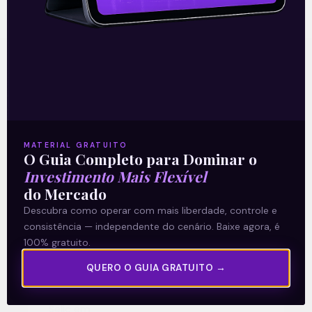
Recomendado para
você
MATERIAL GRATUITO
O Guia Completo para Dominar o
Investimento Mais Flexível
Ouvindo o que o Copom não
do Mercado
Descubra como operar com mais liberdade, controle e
disse
consistência — independente do cenário. Baixe agora, é
100% gratuito.
A reunião do Comitê de Política Monetária
(Copom) encerrada na quarta-feira (5)
QUERO O GUIA GRATUITO →
confirmou as expectativas quase
unânimes dos investidores e reduziu a taxa
Selic em