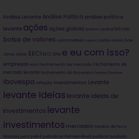
Análise Política
análise política
Análise Levante
ações
levante
ações globais
bitcoin
banco central
bolsa de valores
commodities
Dow
copom
curtas e boas
e eu com isso?
EECI
dólar
EECI Site
Jones
empresas
Fechamento de
euro
Fechamento de mercado
mercado levante
fechamento do ibovespa
Federal Reserve
Ibovespa
Levante
investimentos
inflação
levante Ideias
levante ideias de
levante
investimentos
investimentos
mercados
minério de ferro
Nasdaq
petrobras
política
petr4
Petróleo Brent
petr3
resultado