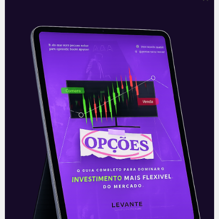
—
Leia também:
Resultados do Carrefour
Brasil (CRFB3) do 2T21
.
Acompanhe nossas Redes Sociais!
O conteúdo foi útil para você? Compartilhe!