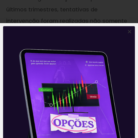
últimos trimestres, tentativas de
intervenção foram realizadas não somente
na Copel, mas também em outras estatais,
como a
Sanepar
, cujas ações sofreram
após detalhamento do processo de reajuste
e revisão tarifários. Assim, é preciso que o
governo reveja seu paradigma de atuação
para que as mudanças implementadas na
Copel surtam os efeitos pretendidos.
—
Este conteúdo faz parte da nossa