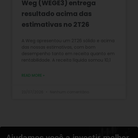
Weg (WEGE3) entrega
resultado acima das
estimativas no 2T26
A Weg apresentou um 2T26 sólido e acima
das nossas estimativas, com bom
desempenho tanto em receita quanto em
rentabilidade. A receita líquida somou 10,1
READ MORE »
23/07/2026
Nenhum comentário
Ajudamos você a investir melhor,