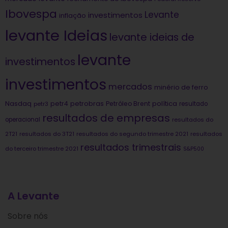
Ibovespa
Levante
investimentos
inflação
levante Ideias
levante ideias de
levante
investimentos
investimentos
mercados
minério de ferro
Nasdaq
petrobras
política
petr4
Petróleo Brent
petr3
resultado
resultados de empresas
operacional
resultados do
2T21
resultados do 3T21
resultados do segundo trimestre 2021
resultados
resultados trimestrais
do terceiro trimestre 2021
S&P500
A Levante
Sobre nós