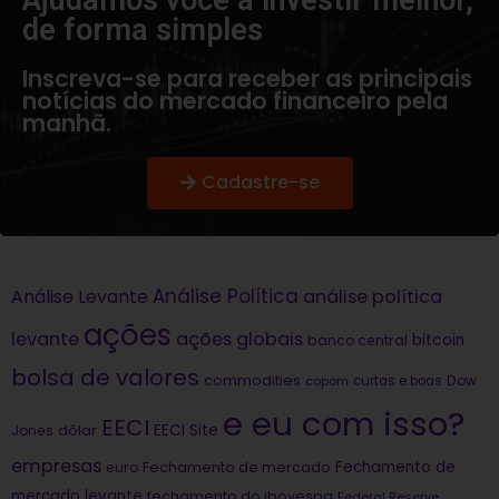
de forma simples​
Inscreva-se para receber as principais
notícias do mercado financeiro pela
manhã.
Cadastre-se
Análise Política
análise política
Análise Levante
ações
levante
ações globais
bitcoin
banco central
bolsa de valores
commodities
Dow
copom
curtas e boas
e eu com isso?
EECI
dólar
EECI Site
Jones
empresas
Fechamento de
euro
Fechamento de mercado
mercado levante
fechamento do ibovespa
Federal Reserve