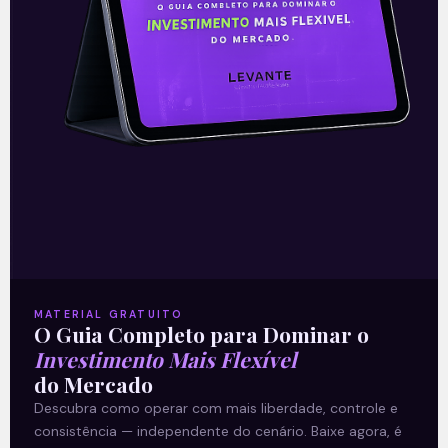
Newsletter
‘E Eu Com Isso’
.
Para ficar por dentro do universo dos
investimentos de maneira prática, clique
abaixo e
inscreva-se gratuitamente
!
MATERIAL GRATUITO
O Guia Completo para Dominar o
—
Investimento Mais Flexível
do Mercado
Leia também:
Diversificar é
Descubra como operar com mais liberdade, controle e
preciso
.
consistência — independente do cenário. Baixe agora, é