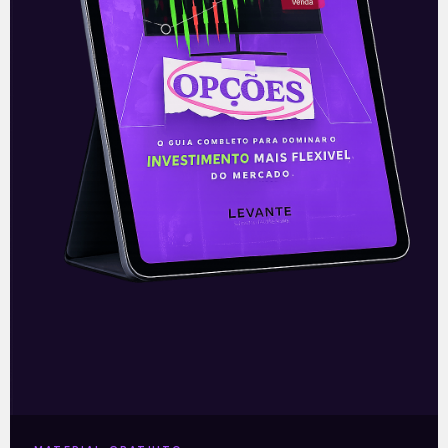
—
Leia também:
Resultado da Porto
Seguro (PSSA3) do 1T21
.
Acompanhe nossas Redes Sociais!
O conteúdo foi útil para você? Compartilhe!