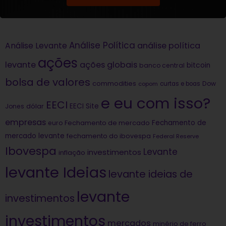
Análise Política
análise política
Análise Levante
ações
levante
ações globais
bitcoin
banco central
bolsa de valores
commodities
Dow
copom
curtas e boas
e eu com isso?
EECI
dólar
EECI Site
Jones
empresas
Fechamento de
euro
Fechamento de mercado
mercado levante
fechamento do ibovespa
Federal Reserve
Ibovespa
Levante
investimentos
inflação
levante Ideias
levante ideias de
levante
investimentos
investimentos
mercados
minério de ferro