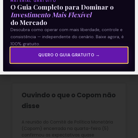
MATERIAL GRATUITO
O Guia Completo para Dominar o
Investimento Mais Flexível
do Mercado
Descubra como operar com mais liberdade, controle e
consistência — independente do cenário. Baixe agora, é
100% gratuito.
Recomendado para
QUERO O GUIA GRATUITO →
você
Ouvindo o que o Copom não
disse
A reunião do Comitê de Política Monetária
(Copom) encerrada na quarta-feira (5)
confirmou as expectativas quase