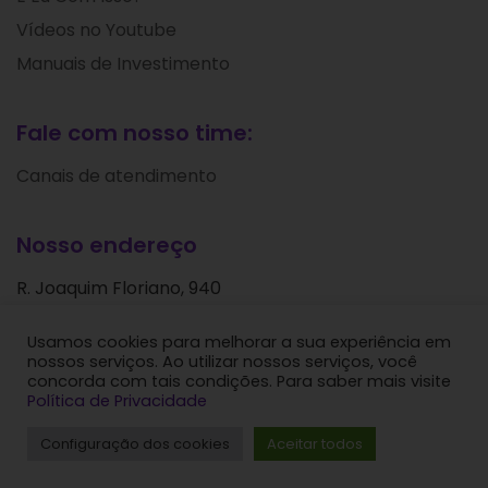
Vídeos no Youtube
Manuais de Investimento
Fale com nosso time:
Canais de atendimento
Nosso endereço
R. Joaquim Floriano, 940
Itaim Bibi
Usamos cookies para melhorar a sua experiência em
São Paulo - SP
nossos serviços. Ao utilizar nossos serviços, você
CEP: 04534-004
concorda com tais condições. Para saber mais visite
Política de Privacidade
Levante Ideias de Investimentos © 2024. Todos os
Configuração dos cookies
Aceitar todos
direitos reservados.