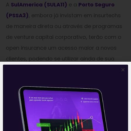
A
SulAmerica (SULA11)
e a
Porto Seguro
(PSSA3)
, embora já invistam em insurtechs
de maneira direta ou através de programas
de venture capital corporativo, terão com o
open insurance um acesso maior a novos
clientes, podendo se utilizar ainda de sua
força de marca como estratégia.
—
Este conteúdo faz parte da nossa
Newsletter
‘E Eu Com Isso’
.