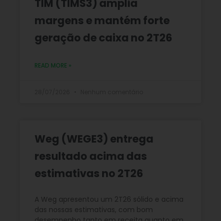
TIM (TIMS3) amplia
margens e mantém forte
geração de caixa no 2T26
READ MORE »
28/07/2026
Nenhum comentário
Weg (WEGE3) entrega
resultado acima das
estimativas no 2T26
A Weg apresentou um 2T26 sólido e acima
das nossas estimativas, com bom
desempenho tanto em receita quanto em