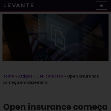
Skip
to
content
Home
»
Artigos
»
E eu com isso
»
Open insurance
começa em dezembro
Open insurance começa