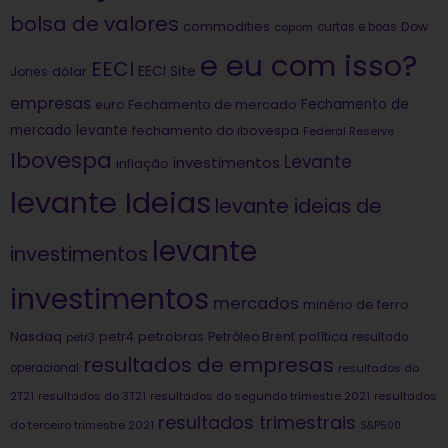
bolsa de valores
commodities
Dow
copom
curtas e boas
e eu com isso?
EECI
dólar
EECI Site
Jones
empresas
Fechamento de
euro
Fechamento de mercado
mercado levante
fechamento do ibovespa
Federal Reserve
Ibovespa
Levante
investimentos
inflação
levante Ideias
levante ideias de
levante
investimentos
investimentos
mercados
minério de ferro
Nasdaq
petrobras
política
petr4
Petróleo Brent
petr3
resultado
resultados de empresas
operacional
resultados do
2T21
resultados do 3T21
resultados do segundo trimestre 2021
resultados
resultados trimestrais
do terceiro trimestre 2021
S&P500