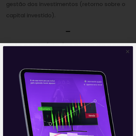
gestão dos investimentos (retorno sobre o
capital investido).
—
Este conteúdo faz parte da nossa
Newsletter
‘E Eu Com Isso’
.
Para ficar por dentro do universo dos
investimentos de maneira prática, clique
abaixo e
inscreva-se gratuitamente
!