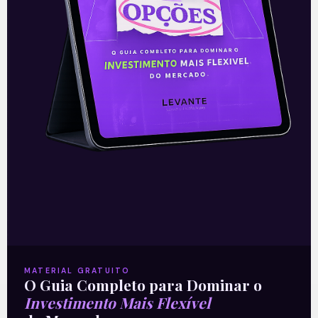
—
Leia também:
Amazon Business
.
Acompanhe nossas Redes Sociais!
O conteúdo foi útil para você? Compartilhe!
MATERIAL GRATUITO
O Guia Completo para Dominar o
Investimento Mais Flexível