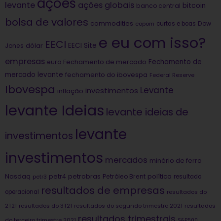
ações
levante
ações globais
bitcoin
banco central
bolsa de valores
commodities
Dow
copom
curtas e boas
e eu com isso?
EECI
dólar
EECI Site
Jones
empresas
Fechamento de
euro
Fechamento de mercado
mercado levante
fechamento do ibovespa
Federal Reserve
Ibovespa
Levante
investimentos
inflação
levante Ideias
levante ideias de
levante
investimentos
investimentos
mercados
minério de ferro
Nasdaq
petrobras
política
petr4
Petróleo Brent
petr3
resultado
resultados de empresas
operacional
resultados do
2T21
resultados do 3T21
resultados do segundo trimestre 2021
resultados
resultados trimestrais
do terceiro trimestre 2021
S&P500