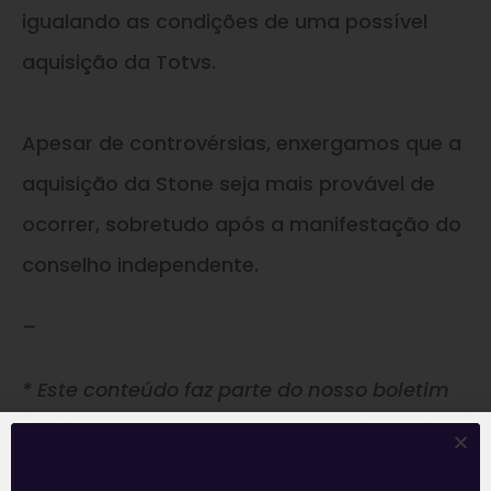
igualando as condições de uma possível
aquisição da Totvs.
Apesar de controvérsias, enxergamos que a
aquisição da Stone seja mais provável de
ocorrer, sobretudo após a manifestação do
conselho independente.
–
* Este conteúdo faz parte do nosso boletim
diário: ‘E Eu Com Isso?’. Todos os dias, o time
de analistas da Levante prepara as notícias