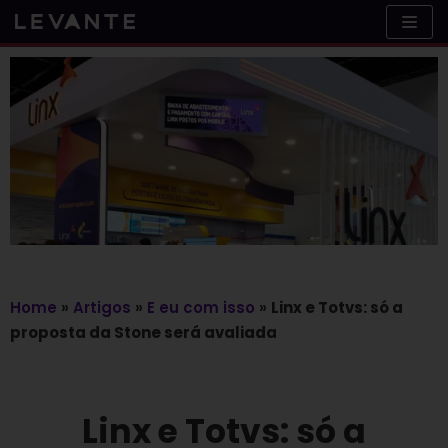
Skip
to
content
Home
»
Artigos
»
E eu com isso
»
Linx e Totvs: só a
proposta da Stone será avaliada
Linx e Totvs: só a