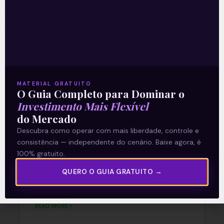
Recomendado para
você
MATERIAL GRATUITO
O Guia Completo para Dominar o
Ouvindo o que o Copom não
Investimento Mais Flexível
disse
do Mercado
Descubra como operar com mais liberdade, controle e
A reunião do Comitê de Política Monetária
consistência — independente do cenário. Baixe agora, é
(Copom) encerrada na quarta-feira (5)
100% gratuito.
confirmou as expectativas quase
unânimes dos investidores e reduziu a taxa
QUERO O GUIA GRATUITO →
Selic em
READ MORE »