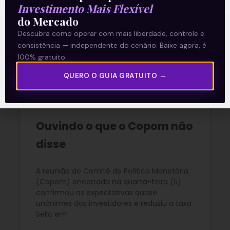
Investimento Mais Flexível
do Mercado
Descubra como operar com mais liberdade, controle e
consistência — independente do cenário. Baixe agora, é
Recomendado para
100% gratuito.
você
QUERO O GUIA GRATUITO →
Ouvindo o que o Copom não
disse
A reunião do Comitê de Política Monetária
(Copom) encerrada na quarta-feira (5)
confirmou as expectativas quase
unânimes dos investidores e reduziu a taxa
Selic em