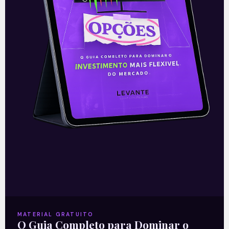
—
Leia também:
O dragão da
inflação
.
Acompanhe nossas Redes Sociais!
O conteúdo foi útil para você? Compartilhe!
MATERIAL GRATUITO
O Guia Completo para Dominar o