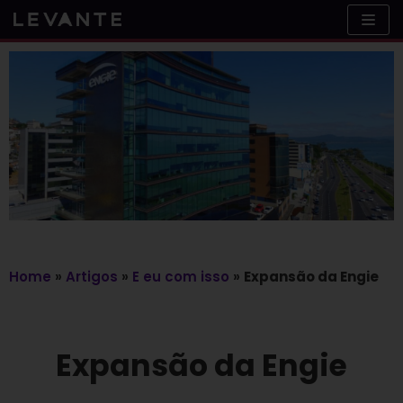
Skip
to
content
Home
»
Artigos
»
E eu com isso
»
Expansão da Engie
Expansão da Engie