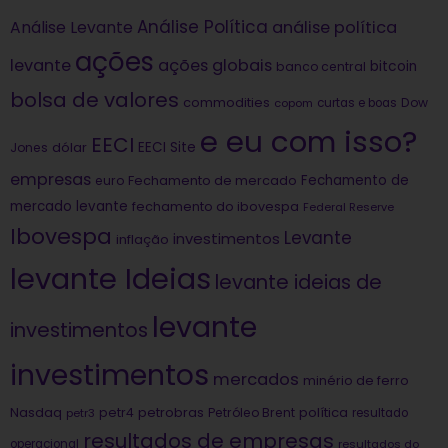
Análise Política
análise política
Análise Levante
ações
levante
ações globais
bitcoin
banco central
bolsa de valores
commodities
Dow
copom
curtas e boas
e eu com isso?
EECI
dólar
EECI Site
Jones
empresas
Fechamento de
euro
Fechamento de mercado
mercado levante
fechamento do ibovespa
Federal Reserve
Ibovespa
Levante
investimentos
inflação
levante Ideias
levante ideias de
levante
investimentos
investimentos
mercados
minério de ferro
Nasdaq
petrobras
política
petr4
Petróleo Brent
petr3
resultado
resultados de empresas
operacional
resultados do