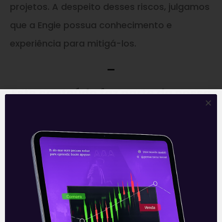
projetos. A despeito desses riscos, julgamos
que a Engie possua conhecimento e
experiência para mitigá-los.
—
Este conteúdo faz parte da nossa
Newsletter
‘E Eu Com Isso’
.
Para ficar por dentro do universo dos
investimentos de maneira prática, clique
abaixo e
inscreva-se gratuitamente
!