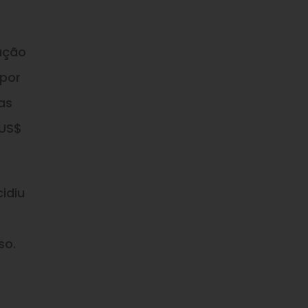
dução
 por
as
 US$
idiu
so.