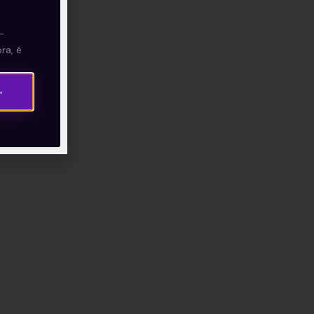
—
ra, é
→