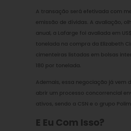
A transação será efetivada com me
emissão de dívidas. A avaliação, o
anual, a Lafarge foi avaliada em US
tonelada na compra da Elizabeth C
cimenteiras listadas em bolsas int
180 por tonelada.
Ademais, essa negociação já vem de
abrir um processo concorrencial e
ativos, sendo a CSN e o grupo Polimi
E Eu Com Isso?