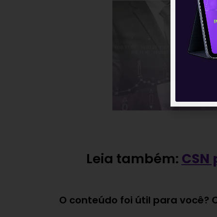
Leia também:
CSN 
O conteúdo foi útil para você?