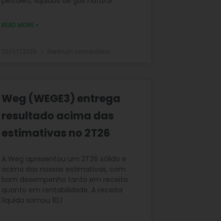
petróleo, líquidos de gás natural
READ MORE »
29/07/2026
Nenhum comentário
Weg (WEGE3) entrega
resultado acima das
estimativas no 2T26
A Weg apresentou um 2T26 sólido e
acima das nossas estimativas, com
bom desempenho tanto em receita
quanto em rentabilidade. A receita
líquida somou 10,1