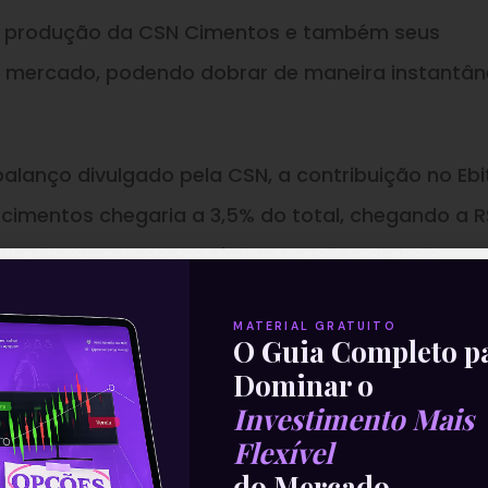
e produção da CSN Cimentos e também seus
o mercado, podendo dobrar de maneira instantâ
alanço divulgado pela CSN, a contribuição no Eb
 cimentos chegaria a 3,5% do total, chegando a 
que tiveram presença tímida no leilão de hoje.
—
MATERIAL GRATUITO
O Guia Completo p
parte da nossa Newsletter
‘E
Dominar o
Investimento Mais
Com Isso’
.
Flexível
do Mercado