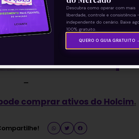
Descubra como operar com mais
liberdade, controle e consistência 
independente do cenário. Baixe ago
100% gratuito.
QUERO O GUIA GRATUITO 
—
pode comprar ativos do Holcim
.
 Compartilhe!