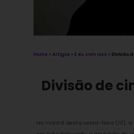
Home
»
Artigos
»
E eu com isso
»
Divisão 
Divisão de c
Na manhã desta sexta-feira (10), a
em Fato Relevante a aquisição de u