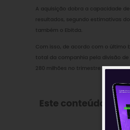
A aquisição dobra a capacidade d
resultados, segundo estimativas d
também o Ebitda.
Com isso, de acordo com o último b
total da companhia pela divisão de
280 milhões no trimestre no setor, 
Este conteúdo faz 