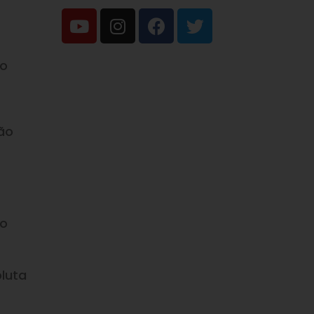
do
ão
do
luta