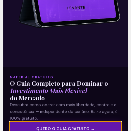
A reunião do Comitê de Política Monetária
(Copom) encerrada na quarta-feira (5)
confirmou as expectativas quase
unânimes dos investidores e reduziu a taxa
Selic em
READ MORE »
06/08/2026
Nenhum comentário
MATERIAL GRATUITO
O Guia Completo para Dominar o
Multiplan (MULT3) combina
Investimento Mais Flexível
do Mercado
crescimento operacional e
Descubra como operar com mais liberdade, controle e
rentabilidade recorde no
consistência — independente do cenário. Baixe agora, é
100% gratuito.
2T26
QUERO O GUIA GRATUITO →