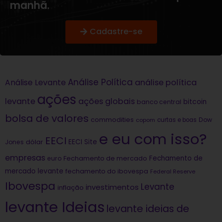
manhã.
Cadastre-se
Análise Política
análise política
Análise Levante
ações
levante
ações globais
bitcoin
banco central
bolsa de valores
commodities
Dow
copom
curtas e boas
e eu com isso?
EECI
dólar
EECI Site
Jones
empresas
Fechamento de
euro
Fechamento de mercado
mercado levante
fechamento do ibovespa
Federal Reserve
Ibovespa
Levante
investimentos
inflação
levante Ideias
levante ideias de