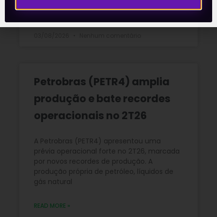
READ MORE »
03/08/2026
Nenhum comentário
Petrobras (PETR4) amplia
produção e bate recordes
operacionais no 2T26
A Petrobras (PETR4) apresentou uma
prévia operacional forte no 2T26, marcada
por novos recordes de produção. A
produção própria de petróleo, líquidos de
gás natural
READ MORE »