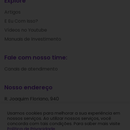
Explore
Artigos
E Eu Com Isso?
Vídeos no Youtube
Manuais de Investimento
Fale com nosso time:
Canais de atendimento
Nosso endereço
R. Joaquim Floriano, 940
Itaim Bibi
Usamos cookies para melhorar a sua experiência em
São Paulo - SP
nossos serviços. Ao utilizar nossos serviços, você
CEP: 04534-004
concorda com tais condições. Para saber mais visite
Política de Privacidade