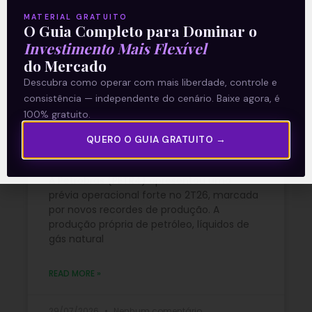
MATERIAL GRATUITO
O Guia Completo para Dominar o
03/08/2026
Nenhum comentário
Investimento Mais Flexível
do Mercado
Descubra como operar com mais liberdade, controle e
Petrobras (PETR4) amplia
consistência — independente do cenário. Baixe agora, é
100% gratuito.
produção e bate recordes
QUERO O GUIA GRATUITO →
operacionais no 2T26
A Petrobras (PETR4) apresentou uma
prévia operacional forte no 2T26, marcada
por novos recordes de produção. A
produção própria de petróleo, líquidos de
gás natural
READ MORE »
29/07/2026
Nenhum comentário