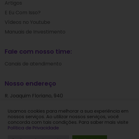
Artigos
E Eu Com Isso?
Vídeos no Youtube
Manuais de Investimento
Fale com nosso time:
Canais de atendimento
Nosso endereço
R. Joaquim Floriano, 940
Itaim Bibi
Usamos cookies para melhorar a sua experiência em
São Paulo - SP
nossos serviços. Ao utilizar nossos serviços, você
CEP: 04534-004
concorda com tais condições. Para saber mais visite
Política de Privacidade
Levante Ideias de Investimentos © 2024. Todos os