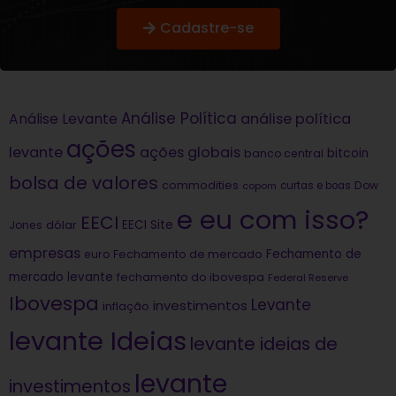
Cadastre-se
Análise Política
análise política
Análise Levante
ações
levante
ações globais
bitcoin
banco central
bolsa de valores
commodities
Dow
copom
curtas e boas
e eu com isso?
EECI
dólar
EECI Site
Jones
empresas
Fechamento de
euro
Fechamento de mercado
mercado levante
fechamento do ibovespa
Federal Reserve
Ibovespa
Levante
investimentos
inflação
levante Ideias
levante ideias de
levante
investimentos