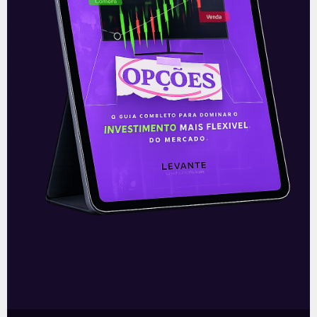
(Copom) encerrada na quarta-feira (5)
confirmou as expectativas quase
unânimes dos investidores e reduziu a taxa
Selic em
READ MORE »
06/08/2026
Nenhum comentário
Multiplan (MULT3) combina
crescimento operacional e
rentabilidade recorde no
2T26
READ MORE »