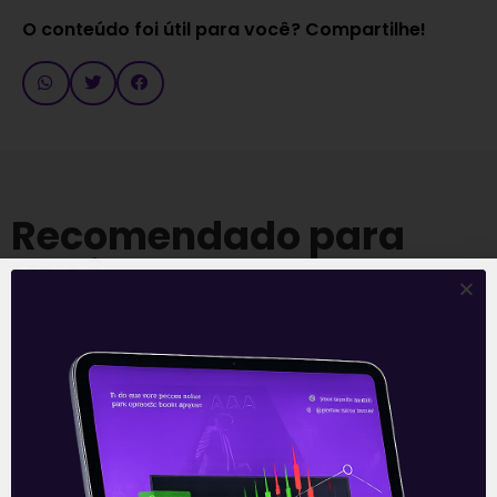
O conteúdo foi útil para você? Compartilhe!
Recomendado para
você
Ouvindo o que o Copom não
disse
A reunião do Comitê de Política Monetária