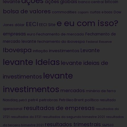
ações
levante
ações globais
bitcoin
banco central
bolsa de valores
commodities
Dow
copom
curtas e boas
e eu com isso?
EECI
dólar
EECI Site
Jones
empresas
Fechamento de
euro
Fechamento de mercado
mercado levante
fechamento do ibovespa
Federal Reserve
Ibovespa
Levante
investimentos
inflação
levante Ideias
levante ideias de
levante
investimentos
investimentos
mercados
minério de ferro
Nasdaq
petrobras
política
petr4
Petróleo Brent
petr3
resultado
resultados de empresas
operacional
resultados do
2T21
resultados do 3T21
resultados do segundo trimestre 2021
resultados
resultados trimestrais
do terceiro trimestre 2021
S&P500