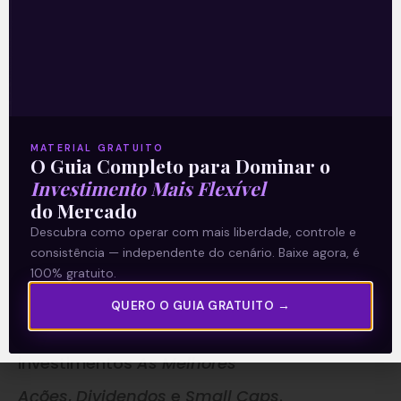
podem ser bastante negociadas (ex: BTG
Pactual) e;
3) maior transparência das informações e
nível de governança corporativa aumentam
MATERIAL GRATUITO
O Guia Completo para Dominar o
o valor de mercado das empresas no longo
Investimento Mais Flexível
prazo.
do Mercado
Descubra como operar com mais liberdade, controle e
Como ganhar dinheiro na bolsa
consistência — independente do cenário. Baixe agora, é
100% gratuito.
de valores?
QUERO O GUIA GRATUITO →
Faço minhas recomendações nas séries de
investimentos
As Melhores
Ações
,
Dividendos
e
Small Caps
.