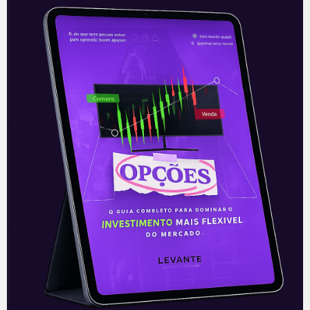
lentes da análise fundamentalista.
Conclusão
Indo direto ao ponto tenho três conclusões
bem diretas:
1) maior liquidez das ações é melhor para a
precificação das empresas e o seu valor de
mercado. Isso é bom para todos os
acionistas (inclusive quem investe apenas
R$ 1.000);
2) ações do tipo UNITS tem, sim, liquidez e