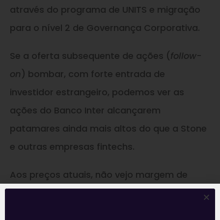
através do programa de UNITS e migração
para o nível 2 de Governança Corporativa.
Se a oferta subsequente de ações (
follow-
on
) bombar, com forte entrada de
investidor estrangeiro, podemos ver as
ações do Banco Inter alcançarem
patamares ainda mais altos do que a Stone
e outras empresas fintechs.
Aos preços atuais, não vejo margem de
segurança para obter retorno no
investimento nas ações do Banco Inter pelas