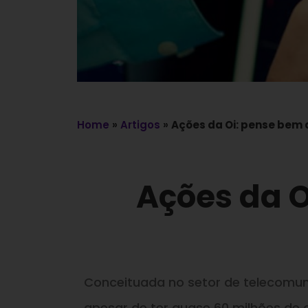
Home
»
Artigos
»
Ações da Oi: pense bem a
Ações da O
Conceituada no setor de telecomun
apesar de ter quase 60 milhões de c