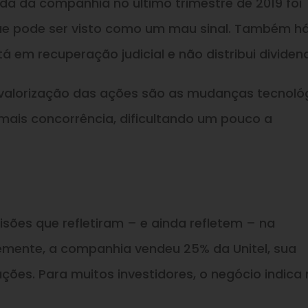
uida da companhia no último trimestre de 2019 foi
ue pode ser visto como um mau sinal. Também h
á em recuperação judicial e não distribui dividen
 valorização das ações são as mudanças tecnoló
e mais concorrência, dificultando um pouco a
sões que refletiram – e ainda refletem – na
emente, a companhia vendeu 25% da Unitel, sua
es. Para muitos investidores, o negócio indica