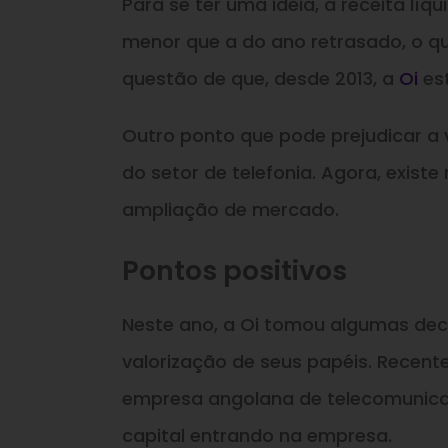
Para se ter uma ideia, a receita líq
menor que a do ano retrasado, o q
questão de que, desde 2013, a
Oi
est
Outro ponto que pode prejudicar a
do setor de telefonia. Agora, exist
ampliação de mercado.
Pontos positivos
Neste ano, a Oi tomou algumas deci
valorização de seus papéis. Recent
empresa angolana de telecomunicaçõ
capital entrando na empresa.