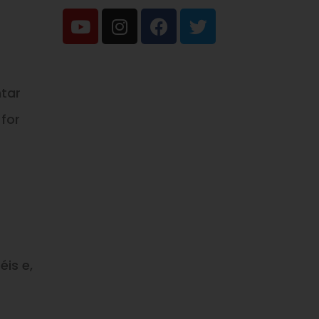
ntar
 for
éis e,