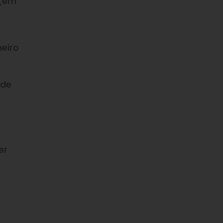
 (em
meiro
 de
er