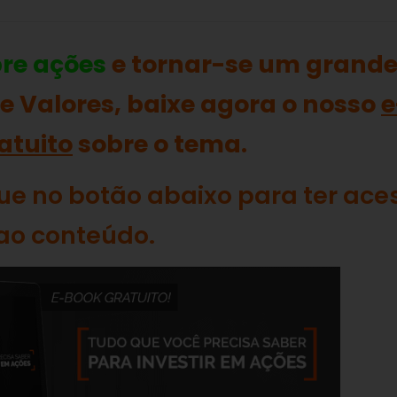
bre ações
e tornar-se um grand
de Valores, baixe agora o nosso
e
atuito
sobre o tema.
que no botão abaixo para ter ace
ao conteúdo.