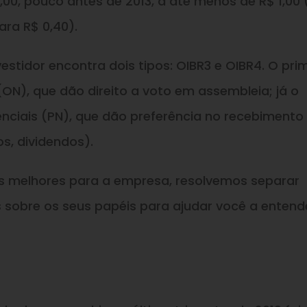
00, pouco antes de 2013, a até menos de R$ 1,00
ra R$ 0,40).
vestidor encontra dois tipos: OIBR3 e OIBR4. O pri
(ON), que dão direito a voto em assembleia; já o
nciais (PN), que dão preferência no recebimento
s, dividendos).
s melhores para a empresa, resolvemos separar
s sobre os seus papéis para ajudar você a entend