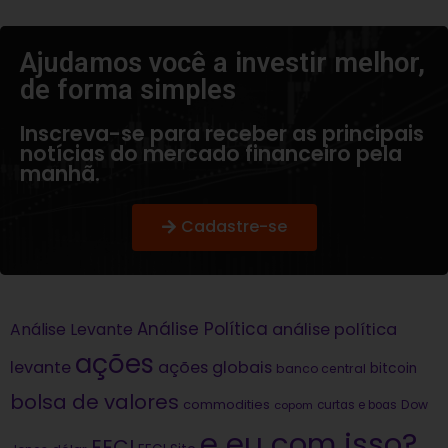
Ajudamos você a investir melhor,
de forma simples​
Inscreva-se para receber as principais
notícias do mercado financeiro pela
manhã.
Cadastre-se
Análise Política
análise política
Análise Levante
ações
levante
ações globais
bitcoin
banco central
bolsa de valores
commodities
Dow
copom
curtas e boas
e eu com isso?
EECI