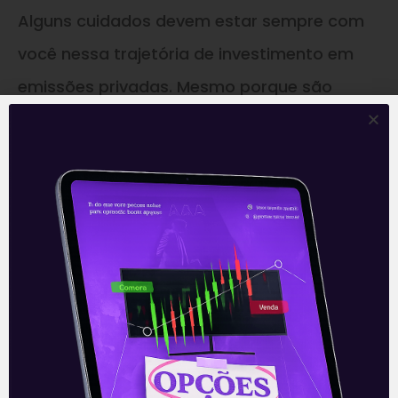
Alguns cuidados devem estar sempre com
você nessa trajetória de investimento em
emissões privadas. Mesmo porque são
empresas que irão utilizar o seu dinheiro e
você corre diversos riscos, como de o plano
da companhia não sair como o planejado e,
com isso, você não receber o pagamento ou
atrasar.
Por isso, cada papel merece uma avaliação
única que leve em conta não apenas as
suas próprias particularidades, como