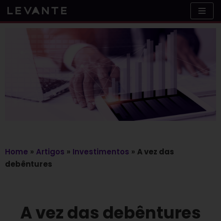
Skip
to
content
Home
»
Artigos
»
Investimentos
»
A vez das
debêntures
A vez das debêntures