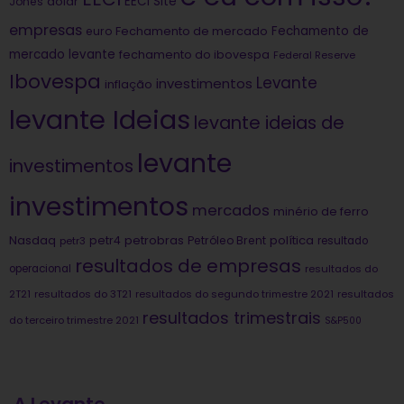
dólar
EECI Site
Jones
empresas
Fechamento de
euro
Fechamento de mercado
mercado levante
fechamento do ibovespa
Federal Reserve
Ibovespa
Levante
investimentos
inflação
levante Ideias
levante ideias de
levante
investimentos
investimentos
mercados
minério de ferro
Nasdaq
petrobras
política
petr4
Petróleo Brent
petr3
resultado
resultados de empresas
operacional
resultados do
2T21
resultados do 3T21
resultados do segundo trimestre 2021
resultados
resultados trimestrais
do terceiro trimestre 2021
S&P500