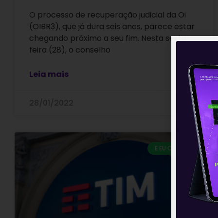
O processo de recuperação judicial da Oi
(OIBR3), que já dura seis anos, parece estar
chegando próximo a seu fim. Nesta sexta-
feira (28), o conselho
Leia mais
28/01/2022
E EU COM ISSO