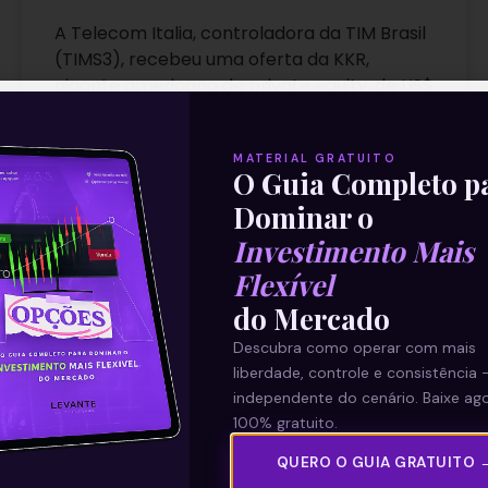
A Telecom Italia, controladora da TIM Brasil
(TIMS3), recebeu uma oferta da KKR,
gigante americana de private equity, de US$
12,2 bilhões para aquisição da
MATERIAL GRATUITO
Leia mais
O Guia Completo p
Dominar o
22/11/2021
Investimento Mais
Flexível
do Mercado
E EU COM ISSO
Descubra como operar com mais
liberdade, controle e consistência 
independente do cenário. Baixe ago
100% gratuito.
QUERO O GUIA GRATUITO 