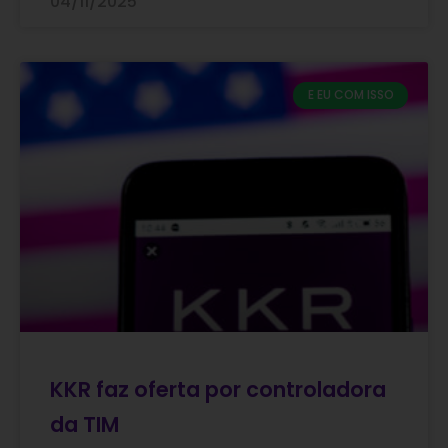
04/11/2025
E EU COM ISSO
KKR faz oferta por controladora
da TIM