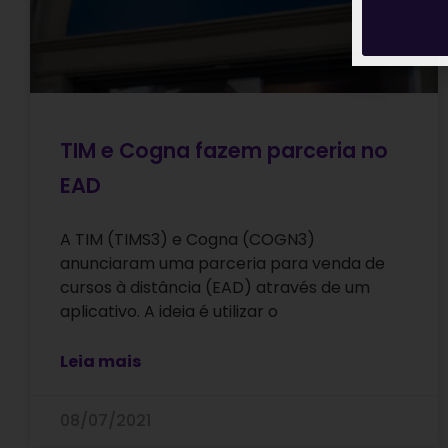
TIM e Cogna fazem parceria no
EAD
A TIM (TIMS3) e Cogna (COGN3)
anunciaram uma parceria para venda de
cursos à distância (EAD) através de um
aplicativo. A ideia é utilizar o
Leia mais
08/07/2021