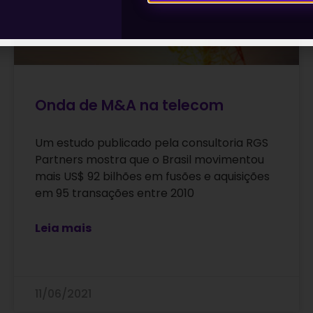
Onda de M&A na telecom
Um estudo publicado pela consultoria RGS
Partners mostra que o Brasil movimentou
mais US$ 92 bilhões em fusões e aquisições
em 95 transações entre 2010
Leia mais
11/06/2021