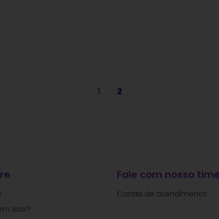
1
2
re
Fale com nosso time
s
Canais de atendimento
om Isso?