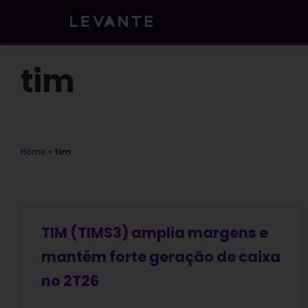
Skip
to
content
tim
Home
»
tim
TIM (TIMS3) amplia margens e
mantém forte geração de caixa
no 2T26