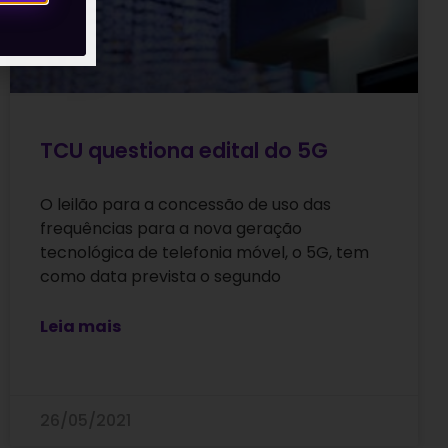
TCU questiona edital do 5G
O leilão para a concessão de uso das
frequências para a nova geração
tecnológica de telefonia móvel, o 5G, tem
como data prevista o segundo
Leia mais
26/05/2021