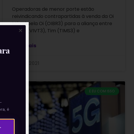
Operadoras de menor porte estão
reivindicando contrapartidas à venda da Oi
Móvel pela Oi (OIBR3) para a aliança entre
a Vivo (VIVT3), Tim (TIMS3) e
Leia mais
ara
06/09/2021
E EU COM ISSO
—
ra, é
→