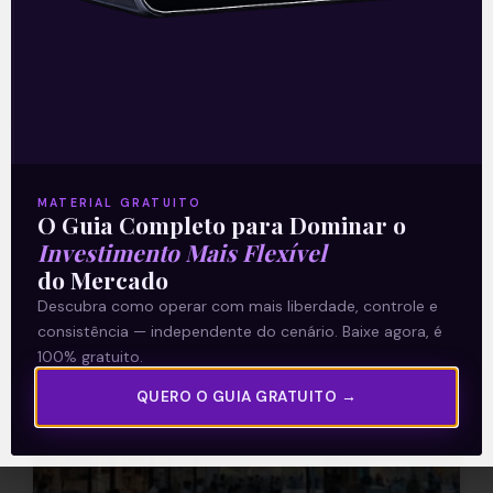
de Valor
Na coluna de hoje irei falar sobre as
ações de empresas que parecem
descontadas em termos de múltiplos de
mercado, mas que às vezes
permanecem
MATERIAL GRATUITO
Leia mais
O Guia Completo para Dominar o
Investimento Mais Flexível
do Mercado
28/03/2021
Descubra como operar com mais liberdade, controle e
consistência — independente do cenário. Baixe agora, é
100% gratuito.
E EU COM ISSO
QUERO O GUIA GRATUITO →