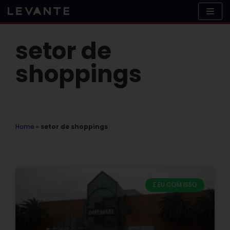
Skip
to
content
setor de
shoppings
Home
»
setor de shoppings
E EU COM ISSO