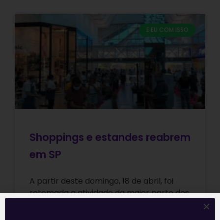
E EU COM ISSO
Shoppings e estandes reabrem
em SP
A partir deste domingo, 18 de abril, foi
retomada a atividade da maior parte dos
estandes de vendas de imóveis em São
Paulo, até então