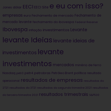
e eu com isso?
EECI
dólar
EECI Site
Jones
empresas
Fechamento de
euro
Fechamento de mercado
mercado levante
fechamento do ibovespa
Federal Reserve
Ibovespa
Levante
investimentos
inflação
levante Ideias
levante ideias de
levante
investimentos
investimentos
mercados
minério de ferro
Nasdaq
petrobras
política
petr4
Petróleo Brent
petr3
resultado
resultados de empresas
operacional
resultados do
2T21
resultados do 3T21
resultados do segundo trimestre 2021
resultados
resultados trimestrais
do terceiro trimestre 2021
S&P500