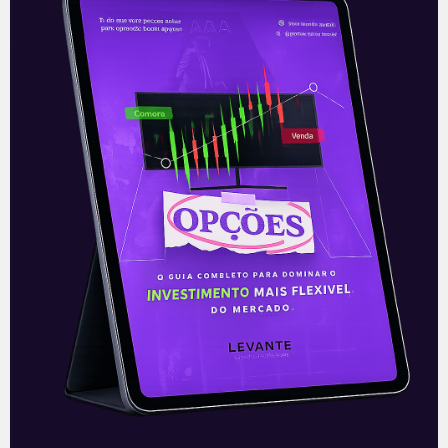
vacinas para o segundo semestre do ano, a
perspectiva é que as ações caminhem em
uma avenida positiva mais adiante.
Importante, no entanto, não desconsiderar
os potenciais riscos inerentes da conjuntura
política econômica, onde ruídos ou
ingerências políticas podem levar a maior
morosidade no avanço de vacinações e a
consequente postergação da retomada das
atividades como um todo.
—