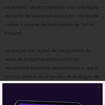
mostrando ainda fragilizado com a redução
de horas de funcionamento e por não poder
cobrar o aluguel de seus lojistas de forma
integral.
Os preços das ações de companhias do
setor de shoppings encontram-se
atualmente bastante descontadas, o que é
natural dado o atual quadro de limitação de
funcionamento do setor desde o último ano.
Em um cenário de avanço de vacinações e
previsão de chegada de maior leva de