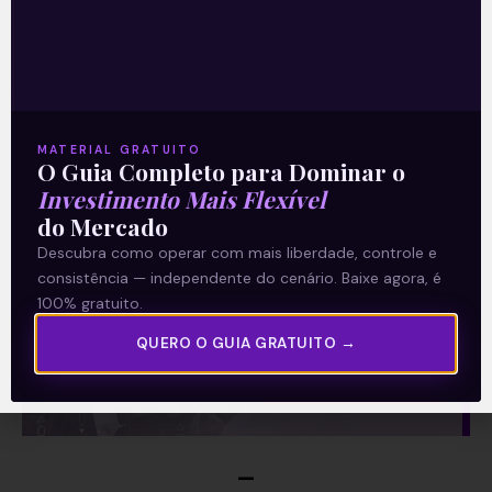
Este conteúdo faz parte da nossa
Newsletter
‘E Eu Com Isso’
.
Para ficar por dentro do universo dos
MATERIAL GRATUITO
investimentos de maneira prática,
O Guia Completo para Dominar o
clique abaixo e
inscreva-se
Investimento Mais Flexível
do Mercado
gratuitamente
!
Descubra como operar com mais liberdade, controle e
consistência — independente do cenário. Baixe agora, é
100% gratuito.
QUERO O GUIA GRATUITO →
—