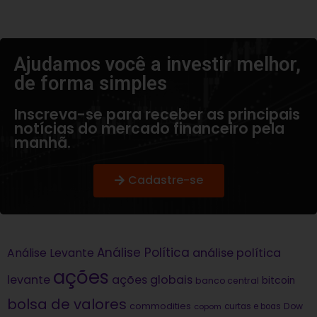
Ajudamos você a investir melhor,
de forma simples​
Inscreva-se para receber as principais
notícias do mercado financeiro pela
manhã.
Cadastre-se
Análise Política
análise política
Análise Levante
ações
levante
ações globais
bitcoin
banco central
bolsa de valores
commodities
Dow
copom
curtas e boas